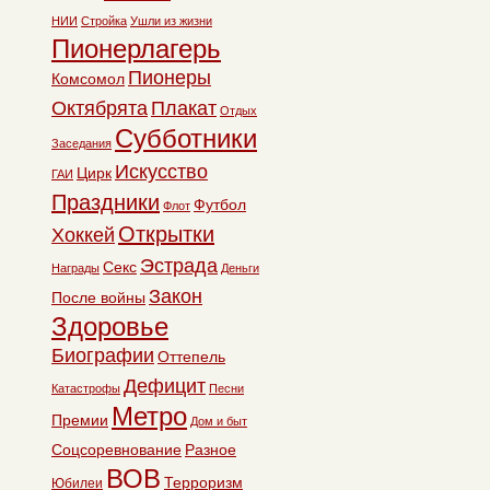
НИИ
Стройка
Ушли из жизни
Пионерлагерь
Пионеры
Комсомол
Октябрята
Плакат
Отдых
Субботники
Заседания
Искусство
Цирк
ГАИ
Праздники
Футбол
Флот
Открытки
Хоккей
Эстрада
Секс
Награды
Деньги
Закон
После войны
Здоровье
Биографии
Оттепель
Дефицит
Катастрофы
Песни
Метро
Премии
Дом и быт
Соцсоревнование
Разное
ВОВ
Терроризм
Юбилеи