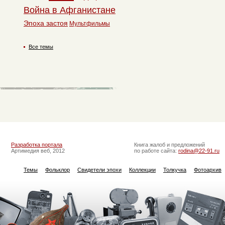
Война в Афганистане
Эпоха застоя
Мультфильмы
Все темы
Разработка портала
Книга жалоб и предложений
Артимедия веб, 2012
по работе сайта:
rodina@22-91.ru
Темы
Фольклор
Свидетели эпохи
Коллекции
Толкучка
Фотоархив