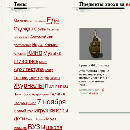
Темы
Предметы эпохи за
в
Еда
Магазины
Напитки
Одежда
Обувь
Техника
Автомобили
Косметика
Наука
Космос
Достижения
Кино
Музыка
Авиация
Живопись
Книги
Граната Ф1 Лимонка
Архитектура
Театр
Эта граната хорошо
известна всем, кто
Телевидение
Радио
Газеты
помнит уроки НВП в
советской школе.
Журналы
Политика
Уже...
Комментарии:
0
Тема:
Армия
Религия
Полит бюро
Астрология
7 ноября
Свадьбы
1 мая
Игрушки
Игры
Новый год
Дети
Мода
Спорт
Армия
ВУЗы
Школа
Милиция