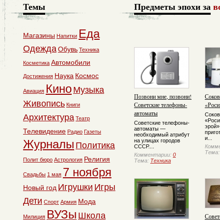
Темы
Предметы эпохи за
в
Еда
Магазины
Напитки
Одежда
Обувь
Техника
Автомобили
Косметика
Наука
Космос
Достижения
Кино
Музыка
Авиация
Позвони мне, позвони!
Соко
Живопись
Советские телефоны-
«Роси
Книги
автоматы
Соко
Архитектура
Театр
«Роси
Советские телефоны-
эрой»
автоматы —
Телевидение
Радио
Газеты
приго
необходимый атрибут
и...
Журналы
на улицах городов
Политика
СССР....
Комм
Тема
Комментарии:
0
Религия
Полит бюро
Астрология
Тема:
Техника
7 ноября
Свадьбы
1 мая
Игрушки
Игры
Новый год
Дети
Мода
Спорт
Армия
ВУЗы
Школа
Совет
Милиция