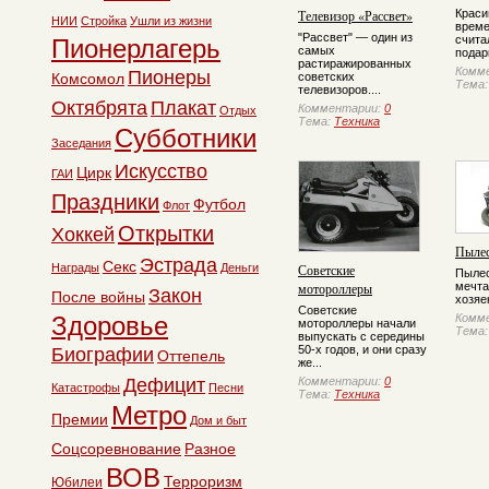
Телевизор «Рассвет»
Краси
НИИ
Стройка
Ушли из жизни
врем
"Рассвет" — один из
счита
Пионерлагерь
самых
подар
растиражированных
Комм
Пионеры
Комсомол
советских
Тема
телевизоров....
Октябрята
Плакат
Комментарии:
0
Отдых
Тема:
Техника
Субботники
Заседания
Искусство
Цирк
ГАИ
Праздники
Футбол
Флот
Открытки
Хоккей
Пылес
Эстрада
Секс
Награды
Деньги
Советские
Пылес
мотороллеры
мечта
Закон
После войны
хозяе
Советские
Здоровье
Комм
мотороллеры начали
Тема
выпускать с середины
50-х годов, и они сразу
Биографии
Оттепель
же...
Дефицит
Комментарии:
0
Катастрофы
Песни
Тема:
Техника
Метро
Премии
Дом и быт
Соцсоревнование
Разное
ВОВ
Терроризм
Юбилеи