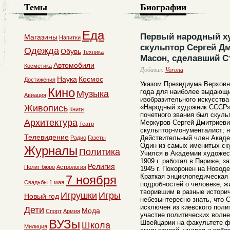
Темы
Биографии
Еда
Первый народный х
Магазины
Напитки
скульптор Сергей Д
Одежда
Обувь
Техника
Масон, сделавший С
Автомобили
Косметика
Добавил:
Vorona
Наука
Космос
Достижения
Указом Президиума Верховн
Кино
года для наиболее выдающи
Музыка
Авиация
изобразительного искусства
Живопись
«Народный художник СССР».
Книги
почетного звания был скуль
Архитектура
Меркуров Сергей Дмитриевич
Театр
скульптор-монументалист; 
Телевидение
Действительный член Акаде
Радио
Газеты
Один из самых именитых ск
Журналы
Политика
Учился в Академии художест
1909 г. работал в Париже, з
Религия
Полит бюро
Астрология
1945 г. Похоронен на Новод
Краткая энциклопедическая
7 ноября
Свадьбы
1 мая
подробностей о человеке, ж
творившим в разные историч
Игрушки
Игры
Новый год
небезынтересно знать, что
исключен из киевского поли
Дети
Мода
Спорт
Армия
участие политических волн
ВУЗы
Швейцарии на факультете ф
Школа
Милиция