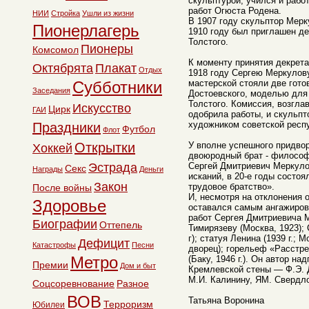
скульптурой, учился и рабо
работ Огюста Родена.
НИИ
Стройка
Ушли из жизни
В 1907 году скульптор Мерк
Пионерлагерь
1910 году был приглашен д
Толстого.
Пионеры
Комсомол
К моменту принятия декрет
Октябрята
Плакат
Отдых
1918 году Сергею Меркулову
Субботники
мастерской стояли две гото
Заседания
Достоевского, моделью для 
Толстого. Комиссия, возгла
Искусство
Цирк
ГАИ
одобрила работы, и скульп
художником советской респ
Праздники
Футбол
Флот
Открытки
У вполне успешного придво
Хоккей
двоюродный брат - философ
Эстрада
Сергей Дмитриевич Меркуло
Секс
Награды
Деньги
исканий, в 20-е годы состо
Закон
трудовое братство».
После войны
И, несмотря на отклонения 
Здоровье
оставался самым ангажиро
работ Сергея Дмитриевича 
Биографии
Оттепель
Тимирязеву (Москва, 1923);
г); статуя Ленина (1939 г.;
Дефицит
Катастрофы
Песни
дворец); горельеф «Расстре
Метро
(Баку, 1946 г.). Он автор на
Премии
Дом и быт
Кремлевской стены — Ф.Э. 
М.И. Калинину, ЯМ. Свердло
Соцсоревнование
Разное
ВОВ
Татьяна Воронина
Терроризм
Юбилеи