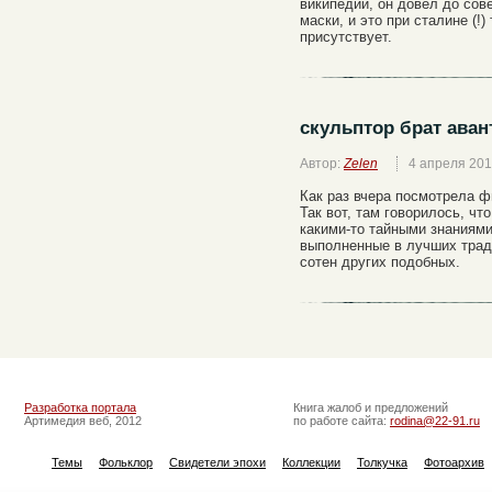
википедии, он довел до сов
маски, и это при сталине (!)
присутствует.
скульптор брат ава
Автор:
Zelen
4 апреля 20
Как раз вчера посмотрела ф
Так вот, там говорилось, ч
какими-то тайными знаниями
выполненные в лучших трад
сотен других подобных.
Разработка портала
Книга жалоб и предложений
Артимедия веб, 2012
по работе сайта:
rodina@22-91.ru
Темы
Фольклор
Свидетели эпохи
Коллекции
Толкучка
Фотоархив