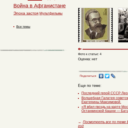
Война в Афганистане
Эпоха застоя
Мультфильмы
Все темы
Фото к статье: 4
Оценка: нет
Поделиться
Еще по теме:
Последний герой СССР Лео
Волшебная Галатея советск
Екатерины Максимовой.
«Я вбил гвоздь на карте Мо
Останкинской башни — Бат
←
Посмотреть все по теме
год