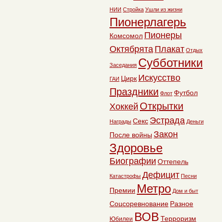
НИИ
Стройка
Ушли из жизни
Пионерлагерь
Пионеры
Комсомол
Октябрята
Плакат
Отдых
Субботники
Заседания
Искусство
Цирк
ГАИ
Праздники
Футбол
Флот
Открытки
Хоккей
Эстрада
Секс
Награды
Деньги
Закон
После войны
Здоровье
Биографии
Оттепель
Дефицит
Катастрофы
Песни
Метро
Премии
Дом и быт
Соцсоревнование
Разное
ВОВ
Терроризм
Юбилеи