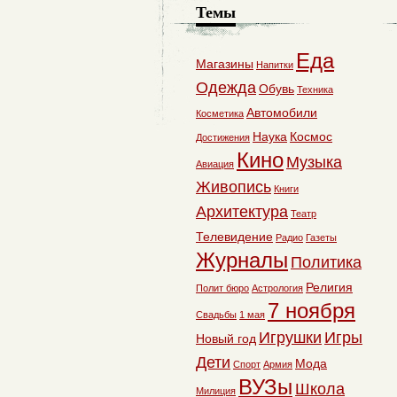
Темы
Еда
Магазины
Напитки
Одежда
Обувь
Техника
Автомобили
Косметика
Наука
Космос
Достижения
Кино
Музыка
Авиация
Живопись
Книги
Архитектура
Театр
Телевидение
Радио
Газеты
Журналы
Политика
Религия
Полит бюро
Астрология
7 ноября
Свадьбы
1 мая
Игрушки
Игры
Новый год
Дети
Мода
Спорт
Армия
ВУЗы
Школа
Милиция