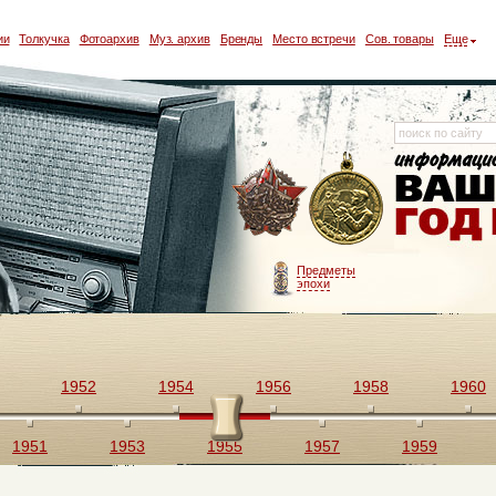
ии
Толкучка
Фотоархив
Муз. архив
Бренды
Место встречи
Сов. товары
Еще
Предметы
эпохи
1952
1954
1956
1958
1960
1951
1953
1955
1957
1959