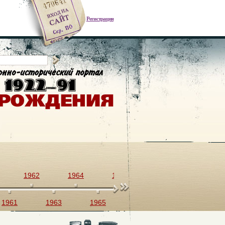
Регистрация
1962
1964
1966
1968
1970
1961
1963
1965
1967
1969