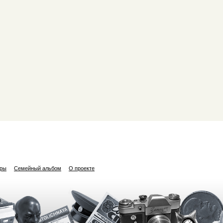
ары
Семейный альбом
О проекте