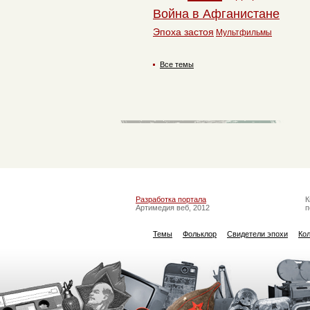
Война в Афганистане
Эпоха застоя
Мультфильмы
Все темы
Разработка портала
К
Артимедия веб, 2012
п
Темы
Фольклор
Свидетели эпохи
Ко