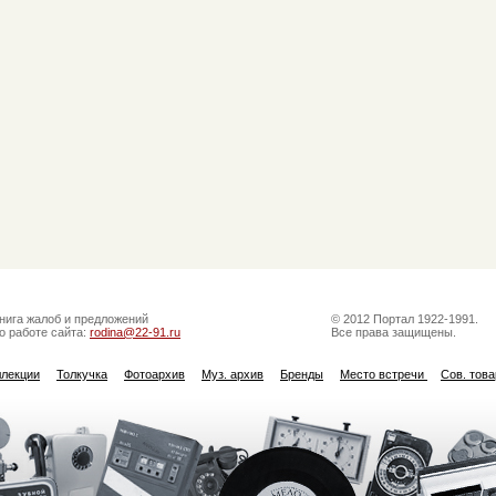
нига жалоб и предложений
© 2012 Портал 1922-1991.
о работе сайта:
rodina@22-91.ru
Все права защищены.
ллекции
Толкучка
Фотоархив
Муз. архив
Бренды
Место встречи
Сов. тов