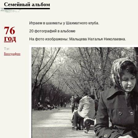
Семейный альбом
Играем в шахматы у Шахматного клуба.
76
20 фотографий в альбоме
год
На фото изображены: Мальцева Наталья Николаевна.
Тэг:
Биографии