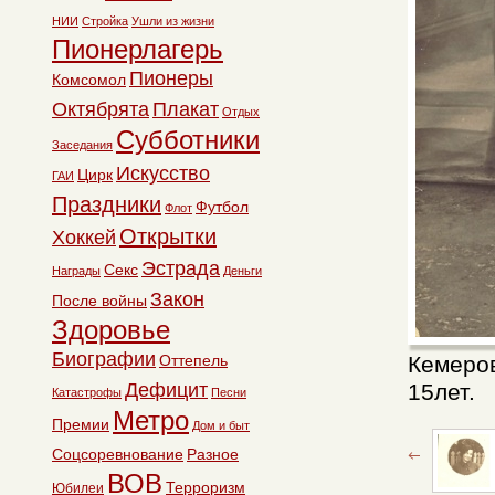
НИИ
Стройка
Ушли из жизни
Пионерлагерь
Пионеры
Комсомол
Октябрята
Плакат
Отдых
Субботники
Заседания
Искусство
Цирк
ГАИ
Праздники
Футбол
Флот
Открытки
Хоккей
Эстрада
Секс
Награды
Деньги
Закон
После войны
Здоровье
Биографии
Оттепель
Кемеров
Дефицит
15лет.
Катастрофы
Песни
Метро
Премии
Дом и быт
Соцсоревнование
Разное
ВОВ
Терроризм
Юбилеи