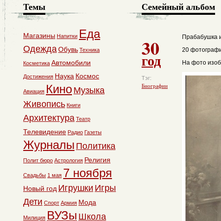
Темы
Семейный альбом
Еда
Магазины
Напитки
Прабабушка и
30
Одежда
Обувь
20 фотографи
Техника
год
Автомобили
На фото изоб
Косметика
Наука
Космос
Достижения
Тэг:
Кино
Биографии
Музыка
Авиация
Живопись
Книги
Архитектура
Театр
Телевидение
Радио
Газеты
Журналы
Политика
Религия
Полит бюро
Астрология
7 ноября
Свадьбы
1 мая
Игрушки
Игры
Новый год
Дети
Мода
Спорт
Армия
ВУЗы
Школа
Милиция