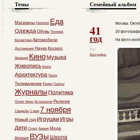
Темы
Семейный альбом
Еда
Магазины
Напитки
Москва. Октя
41
Одежда
Обувь
20 фотографи
Техника
год
Автомобили
На фото изоб
Косметика
Наука
Космос
Достижения
Тэг:
Кино
Биографии
Музыка
Авиация
Живопись
Книги
Архитектура
Театр
Телевидение
Радио
Газеты
Журналы
Политика
Религия
Полит бюро
Астрология
7 ноября
Свадьбы
1 мая
Игрушки
Игры
Новый год
Дети
Мода
Спорт
Армия
ВУЗы
Школа
Милиция