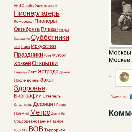
НИИ
Стройка
Ушли из жизни
Пионерлагерь
Пионеры
Комсомол
Октябрята
Плакат
Отдых
Субботники
Заседания
Искусство
Цирк
ГАИ
Москвы 
Праздники
Футбол
Флот
Москве.
Открытки
Хоккей
Эстрада
Секс
Награды
Деньги
Закон
После войны
Здоровье
Биографии
Оттепель
Поделиться
Дефицит
Катастрофы
Песни
Метро
Комм
Премии
Дом и быт
Соцсоревнование
Разное
ВОВ
Терроризм
Юбилеи