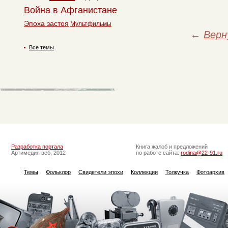
Война в Афганистане
Эпоха застоя
Мультфильмы
←
Верн
Все темы
Разработка портала
Книга жалоб и предложений
Артимедия веб, 2012
по работе сайта:
rodina@22-91.ru
Темы
Фольклор
Свидетели эпохи
Коллекции
Толкучка
Фотоархив