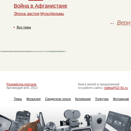
Война в Афганистане
Эпоха застоя
Мультфильмы
←
Верн
Все темы
Разработка портала
Книга жалоб и предложений
Артимедия веб, 2012
по работе сайта:
rodina@22-91.ru
Темы
Фольклор
Свидетели эпохи
Коллекции
Толкучка
Фотоархив