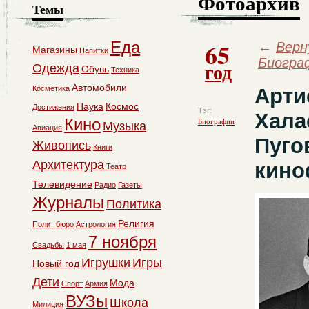
Фотоархив
Темы
65
Еда
←
Верн
Магазины
Напитки
Биогра
год
Одежда
Обувь
Техника
Автомобили
Косметика
Арти
Наука
Космос
Достижения
Тэг:
Хала
Кино
Биографии
Музыка
Авиация
Пуго
Живопись
Книги
Архитектура
кино
Театр
Телевидение
Радио
Газеты
Журналы
Политика
Религия
Полит бюро
Астрология
7 ноября
Свадьбы
1 мая
Игрушки
Игры
Новый год
Дети
Мода
Спорт
Армия
ВУЗы
Школа
Милиция