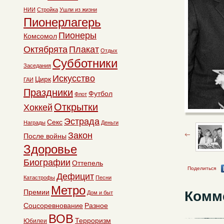
НИИ
Стройка
Ушли из жизни
Пионерлагерь
Пионеры
Комсомол
Октябрята
Плакат
Отдых
Субботники
Заседания
Искусство
Цирк
ГАИ
Праздники
Футбол
Флот
Открытки
Хоккей
Эстрада
Секс
Награды
Деньги
Закон
После войны
Здоровье
Биографии
Оттепель
Поделиться
Дефицит
Катастрофы
Песни
Метро
Премии
Комм
Дом и быт
Соцсоревнование
Разное
ВОВ
Терроризм
Юбилеи