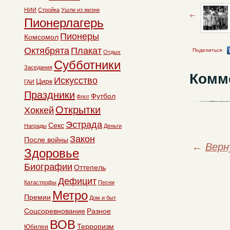
НИИ
Стройка
Ушли из жизни
Пионерлагерь
Пионеры
Комсомол
Октябрята
Плакат
Поделиться
Отдых
Субботники
Заседания
Комм
Искусство
Цирк
ГАИ
Праздники
Футбол
Флот
Открытки
Хоккей
Эстрада
Секс
Награды
Деньги
Закон
После войны
←
Верн
Здоровье
Биографии
Оттепель
Дефицит
Катастрофы
Песни
Метро
Премии
Дом и быт
Соцсоревнование
Разное
ВОВ
Терроризм
Юбилеи