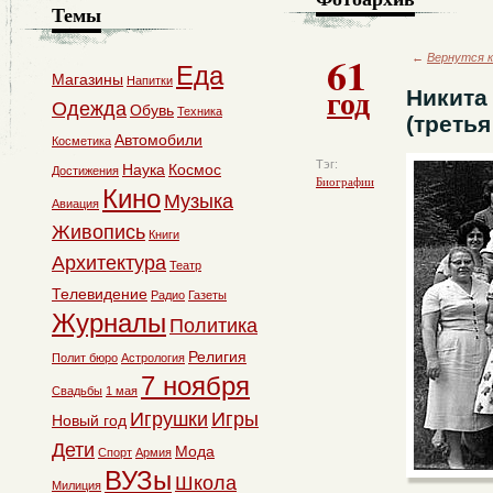
Темы
61
←
Вернутся к
Еда
Магазины
Напитки
год
Никита
Одежда
Обувь
Техника
(третья
Автомобили
Косметика
Тэг:
Наука
Космос
Достижения
Биографии
Кино
Музыка
Авиация
Живопись
Книги
Архитектура
Театр
Телевидение
Радио
Газеты
Журналы
Политика
Религия
Полит бюро
Астрология
7 ноября
Свадьбы
1 мая
Игрушки
Игры
Новый год
Дети
Мода
Спорт
Армия
ВУЗы
Школа
Милиция