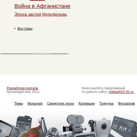
Война в Афганистане
Эпоха застоя
Мультфильмы
Все темы
Разработка портала
Книга жалоб и предложений
Артимедия веб, 2012
по работе сайта:
rodina@22-91.ru
Темы
Фольклор
Свидетели эпохи
Коллекции
Толкучка
Фотоархив