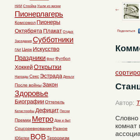
НИИ
Стройка
Ушли из жизни
Пионерлагерь
Пионеры
Комсомол
Октябрята
Плакат
Поделиться
Отдых
Субботники
Заседания
Комм
Искусство
Цирк
ГАИ
Праздники
Футбол
Флот
Открытки
Хоккей
сортиро
Эстрада
Секс
Награды
Деньги
Станц
Закон
После войны
Здоровье
Биографии
Оттепель
Автор:
T
Дефицит
Катастрофы
Песни
Словно 
Метро
Премии
Дом и быт
комнат 
Соцсоревнование
Разное
ассоциа
ВОВ
Терроризм
Юбилеи