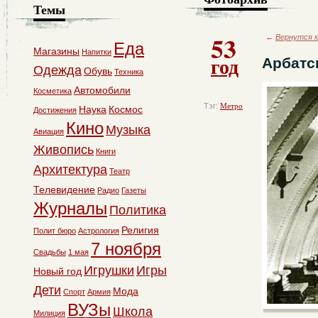
Темы
53
←
Вернутся к
Еда
Магазины
Напитки
год
Арбатс
Одежда
Обувь
Техника
Автомобили
Косметика
Тэг:
Метро
Наука
Космос
Достижения
Кино
Музыка
Авиация
Живопись
Книги
Архитектура
Театр
Телевидение
Радио
Газеты
Журналы
Политика
Религия
Полит бюро
Астрология
7 ноября
Свадьбы
1 мая
Игрушки
Игры
Новый год
Дети
Мода
Спорт
Армия
ВУЗы
Школа
Милиция