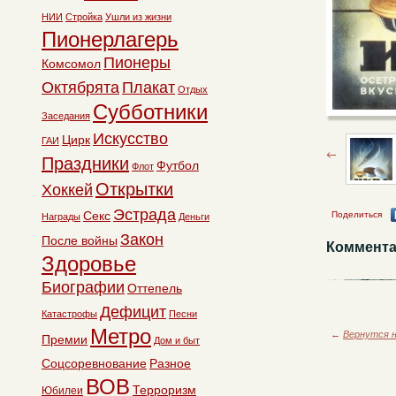
НИИ
Стройка
Ушли из жизни
Пионерлагерь
Пионеры
Комсомол
Октябрята
Плакат
Отдых
Субботники
Заседания
Искусство
Цирк
ГАИ
Праздники
Футбол
Флот
Открытки
Хоккей
Эстрада
Секс
Поделиться
Награды
Деньги
Закон
После войны
Коммента
Здоровье
Биографии
Оттепель
Дефицит
Катастрофы
Песни
Метро
←
Вернутся н
Премии
Дом и быт
Соцсоревнование
Разное
ВОВ
Терроризм
Юбилеи