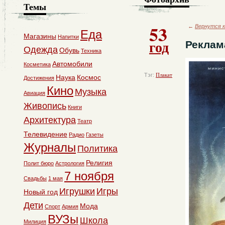
Темы
53
←
Вернутся к
Еда
Магазины
Напитки
год
Реклам
Одежда
Обувь
Техника
Автомобили
Косметика
Тэг:
Плакат
Наука
Космос
Достижения
Кино
Музыка
Авиация
Живопись
Книги
Архитектура
Театр
Телевидение
Радио
Газеты
Журналы
Политика
Религия
Полит бюро
Астрология
7 ноября
Свадьбы
1 мая
Игрушки
Игры
Новый год
Дети
Мода
Спорт
Армия
ВУЗы
Школа
Милиция