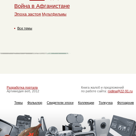
Война в Афганистане
Эпоха застоя
Мультфильмы
Все темы
Разработка портала
Книга жалоб и предложений
Артимедия веб, 2012
по работе сайта:
rodina@22-91.ru
Темы
Фольклор
Свидетели эпохи
Коллекции
Толкучка
Фотоархив