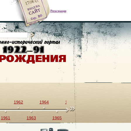
Регистрация
1962
1964
1966
1968
1970
1961
1963
1965
1967
1969