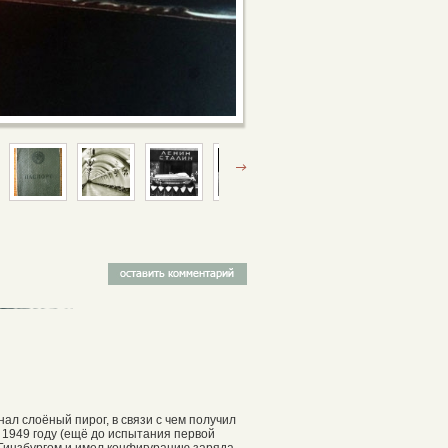
ал слоёный пирог, в связи с чем получил
 1949 году (ещё до испытания первой
инзбургом и имел конфигурацию заряда,