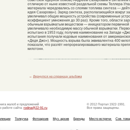
отличную от ныне известной раздельной схемы Теллера-Ул
материала чередовались со слоями топлива синтеза — дейте
идея Сахарова»). Заряд синтеза, располагающийся вокруг 
увеличивал общую мощность устройства (современные устро
коэффициент умножения до 30 раз). Кроме того, области за
обычным взрывчатым веществом — инициатором первичной 
увеличивало необходимую массу обычной взрывчатки. Перво
испытано в 1953 году, получив наименование на Западе «Дж
испытания получали кодовые наименования от американско
«Дядя Джо»). Мощность взрыва была эквивалентна 400 кило
показали, что разлёт непрореагировавшего материала пре
килотонн.
←
Вернутся на страницу альбома
нига жалоб и предложений
© 2012 Портал 1922-1991.
о работе сайта:
rodina@22-91.ru
Все права защищены.
ллекции
Толкучка
Фотоархив
Муз. архив
Бренды
Место встречи
Сов. тов