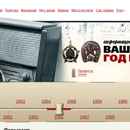
ии
Толкучка
Фотоархив
Муз. архив
Бренды
Место встречи
Сов. товары
Еще
Предметы
эпохи
1952
1954
1956
1958
1960
1951
1953
1955
1957
1959
Фотоархив