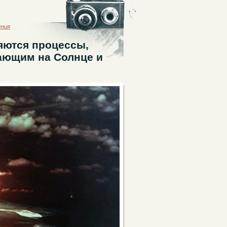
ения
яются процессы,
ающим на Солнце и