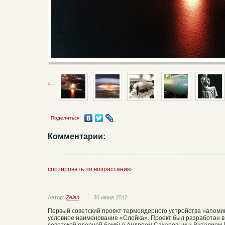
Поделиться
Комментарии:
сортировать по возрастанию
Автор:
Zelen
30 июня 2012
Первый советский проект термоядерного устройства напомин
условное наименование «Слойка». Проект был разработан в
советской ядерной бомбы) Андреем Сахаровым и Виталием Г