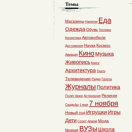
Темы
Еда
Магазины
Напитки
Одежда
Обувь
Техника
Автомобили
Косметика
Наука
Космос
Достижения
Кино
Музыка
Авиация
Живопись
Книги
Архитектура
Театр
Телевидение
Радио
Газеты
Журналы
Политика
Религия
Полит бюро
Астрология
7 ноября
Свадьбы
1 мая
Игрушки
Игры
Новый год
Дети
Мода
Спорт
Армия
ВУЗы
Школа
Милиция