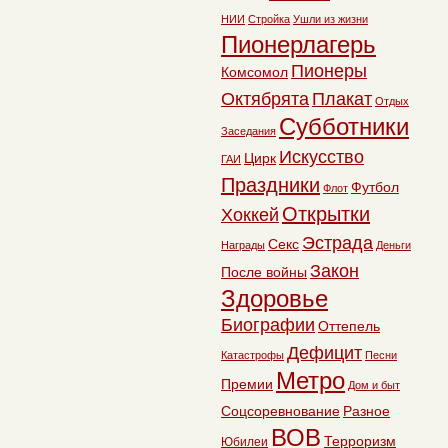
НИИ
Стройка
Ушли из жизни
Пионерлагерь
Пионеры
Комсомол
Октябрята
Плакат
Отдых
Субботники
Заседания
Искусство
Цирк
ГАИ
Праздники
Футбол
Флот
Открытки
Хоккей
Эстрада
Секс
Награды
Деньги
Закон
После войны
Здоровье
Биографии
Оттепель
Дефицит
Катастрофы
Песни
Метро
Премии
Дом и быт
Соцсоревнование
Разное
ВОВ
Терроризм
Юбилеи