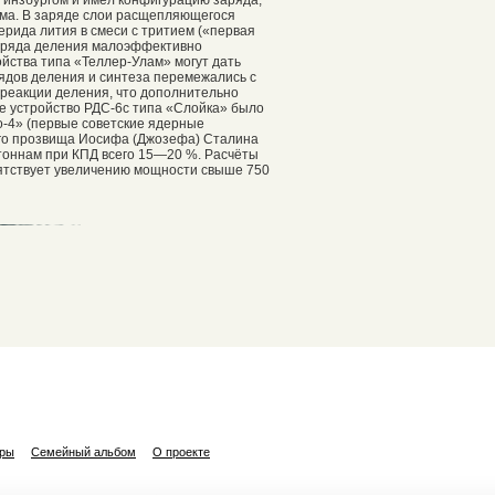
ама. В заряде слои расщепляющегося
рида лития в смеси с тритием («первая
заряда деления малоэффективно
йства типа «Теллер-Улам» могут дать
рядов деления и синтеза перемежались с
реакции деления, что дополнительно
е устройство РДС-6с типа «Слойка» было
о-4» (первые советские ядерные
го прозвища Иосифа (Джозефа) Сталина
тоннам при КПД всего 15—20 %. Расчёты
пятствует увеличению мощности свыше 750
ары
Семейный альбом
О проекте