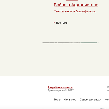
Война в Афганистане
Эпоха застоя
Мультфильмы
Все темы
Разработка портала
К
Артимедия веб, 2012
п
Темы
Фольклор
Свидетели эпохи
Ко