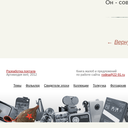
Он - со
←
Верн
Разработка портала
Книга жалоб и предложений
Артимедия веб, 2012
по работе сайта:
rodina@22-91.ru
Темы
Фольклор
Свидетели эпохи
Коллекции
Толкучка
Фотоархив