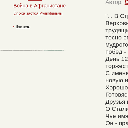
Автор:
D
Война в Афганистане
Эпоха застоя
Мультфильмы
"... В 
Верховн
Все темы
трудящи
тесно с
мудрого
побед -
День 12
торжест
С имене
новую 
Хорошо 
Готовяс
Друзья 
О Стали
Чье имя
Он - пр