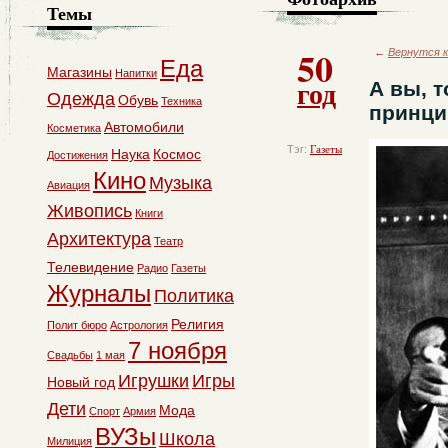
Темы
50
←
Вернутся к
Еда
Магазины
Напитки
год
А вы, 
Одежда
Обувь
Техника
принци
Автомобили
Косметика
Тэг:
Газеты
Наука
Космос
Достижения
Кино
Музыка
Авиация
Живопись
Книги
Архитектура
Театр
Телевидение
Радио
Газеты
Журналы
Политика
Религия
Полит бюро
Астрология
7 ноября
Свадьбы
1 мая
Игрушки
Игры
Новый год
Дети
Мода
Спорт
Армия
ВУЗы
Школа
Милиция