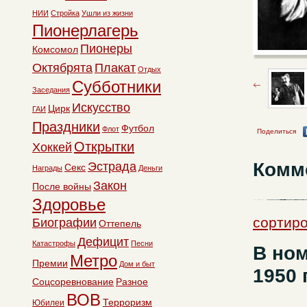
НИИ
Стройка
Ушли из жизни
Пионерлагерь
Пионеры
Комсомол
Октябрята
Плакат
Отдых
Субботники
Заседания
Искусство
Цирк
ГАИ
Праздники
Футбол
Флот
Поделиться
Открытки
Хоккей
Комм
Эстрада
Секс
Награды
Деньги
Закон
После войны
Здоровье
сортиро
Биографии
Оттепель
Дефицит
Катастрофы
Песни
В ном
Метро
Премии
Дом и быт
1950 
Соцсоревнование
Разное
ВОВ
Терроризм
Юбилеи