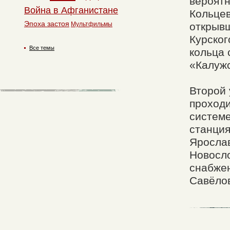
вероятн
Война в Афганистане
Кольцев
Эпоха застоя
Мультфильмы
открывш
Курског
Все темы
кольца 
«Калужс
Второй 
проходи
системе
станция
Ярослав
Новосло
снабжен
Савёлов