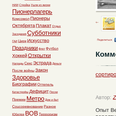
НИИ
Стройка
Ушли из жизни
Пионерлагерь
Пионеры
Комсомол
Октябрята
Плакат
Отдых
Субботники
Заседания
Искусство
Поделиться
Цирк
ГАИ
Праздники
Футбол
Флот
Комм
Открытки
Хоккей
Эстрада
Секс
Награды
Деньги
Закон
После войны
сортиро
Здоровье
Биографии
Оттепель
Дефицит
Катастрофы
Песни
Автор:
Z
Метро
Премии
Дом и быт
Соцсоревнование
Разное
Опыт Ве
ВОВ
Терроризм
Юбилеи