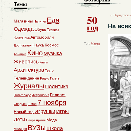
Темы
50
←
Вернутся к
Еда
Магазины
Напитки
год
На вся
Одежда
Обувь
Техника
Автомобили
Косметика
Тэг:
Метро
Наука
Космос
Достижения
Кино
Музыка
Авиация
Живопись
Книги
Архитектура
Театр
Телевидение
Радио
Газеты
Журналы
Политика
Религия
Полит бюро
Астрология
7 ноября
Свадьбы
1 мая
Игрушки
Игры
Новый год
Дети
Мода
Спорт
Армия
ВУЗы
Школа
Милиция