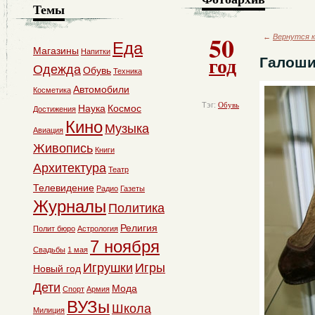
Темы
50
←
Вернутся к
Еда
Магазины
Напитки
год
Галоши
Одежда
Обувь
Техника
Автомобили
Косметика
Тэг:
Обувь
Наука
Космос
Достижения
Кино
Музыка
Авиация
Живопись
Книги
Архитектура
Театр
Телевидение
Радио
Газеты
Журналы
Политика
Религия
Полит бюро
Астрология
7 ноября
Свадьбы
1 мая
Игрушки
Игры
Новый год
Дети
Мода
Спорт
Армия
ВУЗы
Школа
Милиция