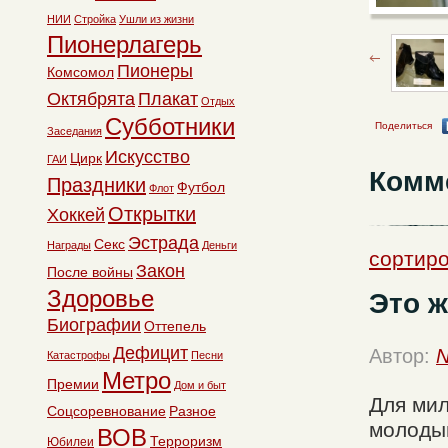
НИИ
Стройка
Ушли из жизни
Пионерлагерь
Пионеры
Комсомол
Октябрята
Плакат
Отдых
Субботники
Поделиться
Заседания
Искусство
Цирк
ГАИ
Комм
Праздники
Футбол
Флот
Открытки
Хоккей
Эстрада
Секс
Награды
Деньги
сортиро
Закон
После войны
Здоровье
Это ж
Биографии
Оттепель
Дефицит
Автор:
N
Катастрофы
Песни
Метро
Премии
Дом и быт
Для мил
Соцсоревнование
Разное
молоды
ВОВ
Терроризм
Юбилеи