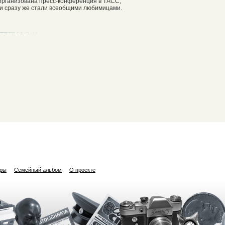
организована пресс-конференция в ТАСС,
ки сразу же стали всеобщими любимицами.
ары
Семейный альбом
О проекте