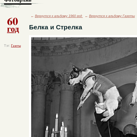
60
←
Вернутся к альбому 1960 год
←
Вернутся к альбому Газеты
год
Белка и Стрелка
Тэг:
Газеты