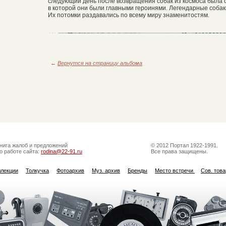
следующий день после возвращения собак из космоса была 
в которой они были главными героинями. Легендарные соба
Их потомки раздавались по всему миру знаменитостям.
←
Вернутся на страницу альбома
нига жалоб и предложений
© 2012 Портал 1922-1991.
о работе сайта:
rodina@22-91.ru
Все права защищены.
ллекции
Толкучка
Фотоархив
Муз. архив
Бренды
Место встречи
Сов. тов