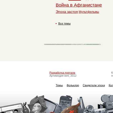
Война в Афганистане
Эпоха застоя
Мультфильмы
Все темы
Разработка портала
К
Артимедия веб, 2012
п
Темы
Фольклор
Свидетели эпохи
Ко