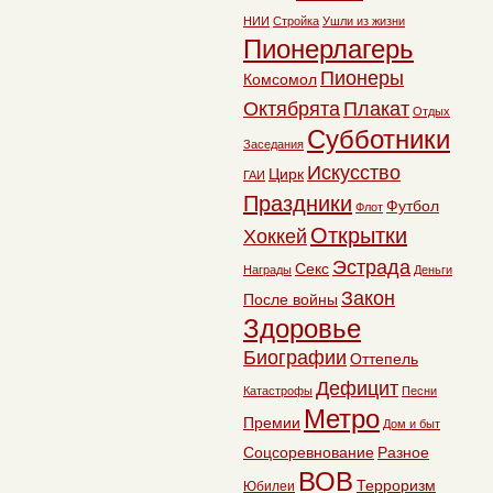
НИИ
Стройка
Ушли из жизни
Пионерлагерь
Пионеры
Комсомол
Октябрята
Плакат
Отдых
Субботники
Заседания
Искусство
Цирк
ГАИ
Праздники
Футбол
Флот
Открытки
Хоккей
Эстрада
Секс
Награды
Деньги
Закон
После войны
Здоровье
Биографии
Оттепель
Дефицит
Катастрофы
Песни
Метро
Премии
Дом и быт
Соцсоревнование
Разное
ВОВ
Терроризм
Юбилеи