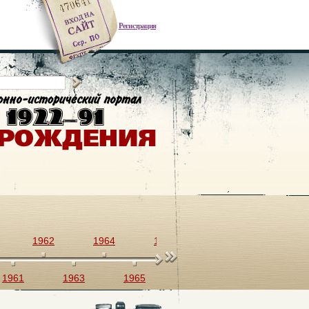
Регистрация
1962
1964
1966
1968
1970
1961
1963
1965
1967
1969