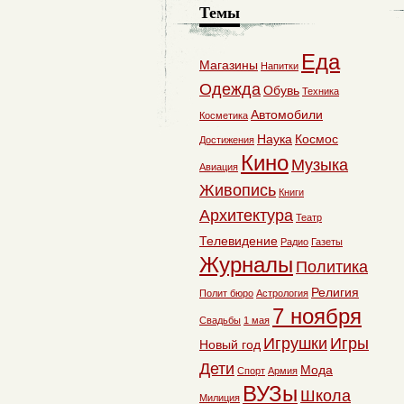
Темы
Еда
Магазины
Напитки
Одежда
Обувь
Техника
Автомобили
Косметика
Наука
Космос
Достижения
Кино
Музыка
Авиация
Живопись
Книги
Архитектура
Театр
Телевидение
Радио
Газеты
Журналы
Политика
Религия
Полит бюро
Астрология
7 ноября
Свадьбы
1 мая
Игрушки
Игры
Новый год
Дети
Мода
Спорт
Армия
ВУЗы
Школа
Милиция