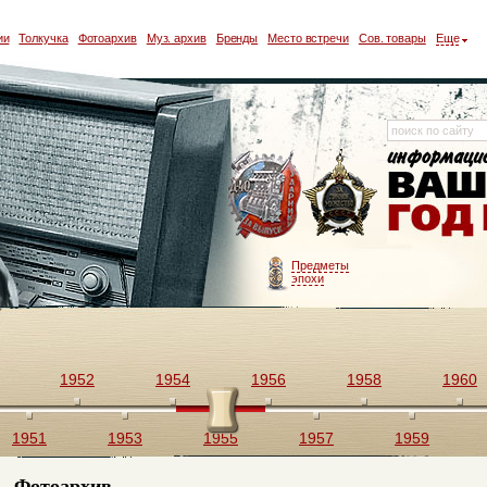
ии
Толкучка
Фотоархив
Муз. архив
Бренды
Место встречи
Сов. товары
Еще
Предметы
эпохи
1952
1954
1956
1958
1960
1951
1953
1955
1957
1959
Фотоархив