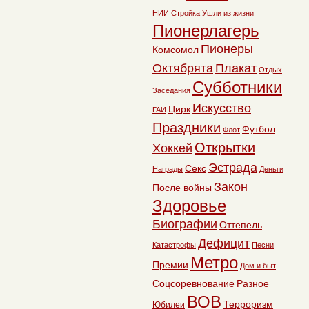
НИИ
Стройка
Ушли из жизни
Пионерлагерь
Пионеры
Комсомол
Октябрята
Плакат
Отдых
Субботники
Заседания
Искусство
Цирк
ГАИ
Праздники
Футбол
Флот
Открытки
Хоккей
Эстрада
Секс
Награды
Деньги
Закон
После войны
Здоровье
Биографии
Оттепель
Дефицит
Катастрофы
Песни
Метро
Премии
Дом и быт
Соцсоревнование
Разное
ВОВ
Терроризм
Юбилеи