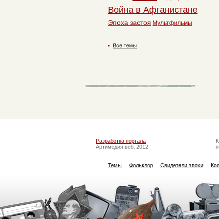
Война в Афганистане
Эпоха застоя
Мультфильмы
Все темы
Разработка портала
К
Артимедия веб, 2012
п
Темы
Фольклор
Свидетели эпохи
Ко