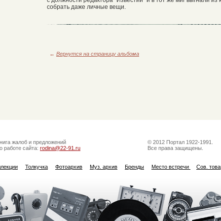
собрать даже личные вещи.
←
Вернутся на страницу альбома
нига жалоб и предложений
© 2012 Портал 1922-1991.
о работе сайта:
rodina@22-91.ru
Все права защищены.
ллекции
Толкучка
Фотоархив
Муз. архив
Бренды
Место встречи
Сов. тов