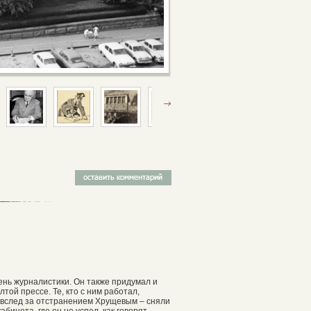
ень журналистики. Он также придумал и
ой прессе. Те, кто с ним работал,
 вслед за отстранением Хрущевым – сняли
бинета, где он не успел, как говорят,