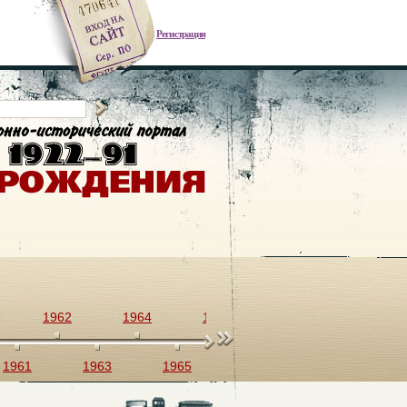
Регистрация
1962
1964
1966
1968
1970
1961
1963
1965
1967
1969