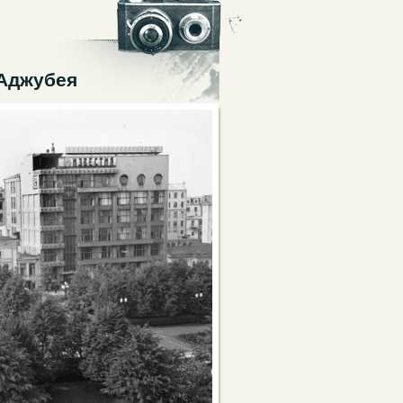
 Аджубея