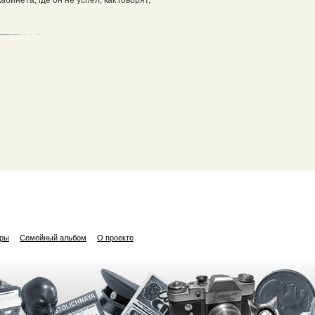
ары
Семейный альбом
О проекте