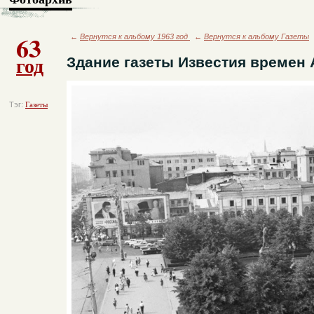
63
←
Вернутся к альбому 1963 год
←
Вернутся к альбому Газеты
год
Здание газеты Известия времен
Тэг:
Газеты