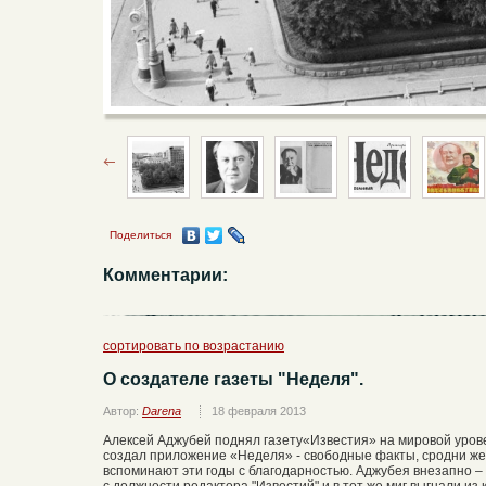
Поделиться
Комментарии:
сортировать по возрастанию
О создателе газеты "Неделя".
Автор:
Darena
18 февраля 2013
Алексей Аджубей поднял газету«Известия» на мировой уров
создал приложение «Неделя» - свободные факты, сродни желт
вспоминают эти годы с благодарностью. Аджубея внезапно –
с должности редактора "Известий" и в тот же миг выгнали из ка