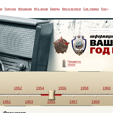
ии
Толкучка
Фотоархив
Муз. архив
Бренды
Место встречи
Сов. товары
Еще
Предметы
эпохи
1952
1954
1956
1958
1960
1951
1953
1955
1957
1959
Фотоархив