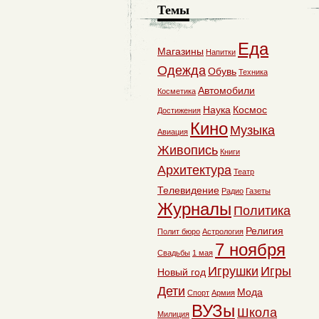
Темы
Еда
Магазины
Напитки
Одежда
Обувь
Техника
Автомобили
Косметика
Наука
Космос
Достижения
Кино
Музыка
Авиация
Живопись
Книги
Архитектура
Театр
Телевидение
Радио
Газеты
Журналы
Политика
Религия
Полит бюро
Астрология
7 ноября
Свадьбы
1 мая
Игрушки
Игры
Новый год
Дети
Мода
Спорт
Армия
ВУЗы
Школа
Милиция