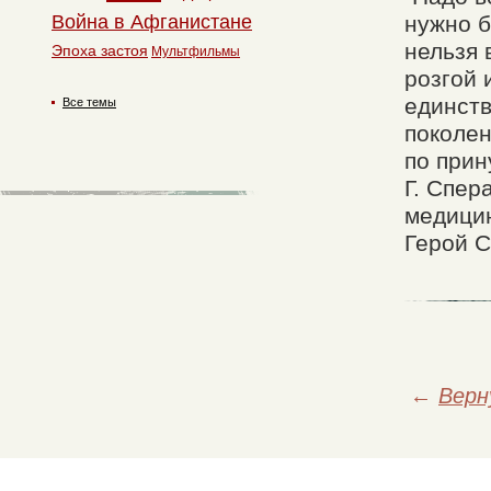
Война в Афганистане
нужно б
нельзя 
Эпоха застоя
Мультфильмы
розгой 
единств
Все темы
поколен
по прин
Г. Спер
медицин
Герой С
←
Верн