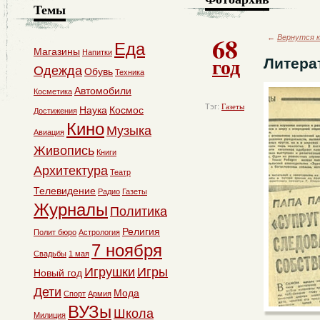
Темы
68
←
Вернутся к
Еда
Магазины
Напитки
год
Литера
Одежда
Обувь
Техника
Автомобили
Косметика
Тэг:
Газеты
Наука
Космос
Достижения
Кино
Музыка
Авиация
Живопись
Книги
Архитектура
Театр
Телевидение
Радио
Газеты
Журналы
Политика
Религия
Полит бюро
Астрология
7 ноября
Свадьбы
1 мая
Игрушки
Игры
Новый год
Дети
Мода
Спорт
Армия
ВУЗы
Школа
Милиция