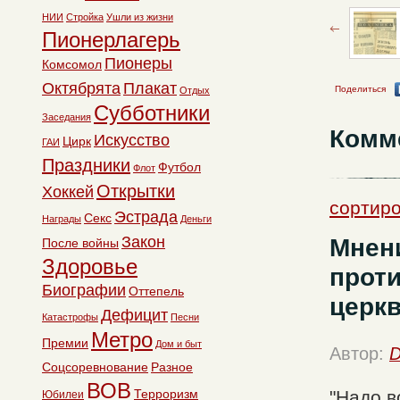
НИИ
Стройка
Ушли из жизни
Пионерлагерь
Пионеры
Комсомол
Октябрята
Плакат
Поделиться
Отдых
Субботники
Заседания
Комм
Искусство
Цирк
ГАИ
Праздники
Футбол
Флот
Открытки
Хоккей
сортиро
Эстрада
Секс
Награды
Деньги
Закон
Мнени
После войны
Здоровье
проти
Биографии
Оттепель
церкв
Дефицит
Катастрофы
Песни
Метро
Премии
Дом и быт
Автор:
D
Соцсоревнование
Разное
ВОВ
Терроризм
"Надо в
Юбилеи