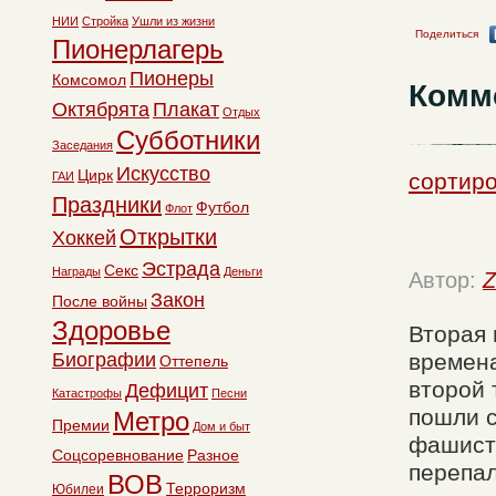
НИИ
Стройка
Ушли из жизни
Поделиться
Пионерлагерь
Пионеры
Комсомол
Комм
Октябрята
Плакат
Отдых
Субботники
Заседания
Искусство
Цирк
сортиро
ГАИ
Праздники
Футбол
Флот
Открытки
Хоккей
Эстрада
Секс
Награды
Деньги
Автор:
Z
Закон
После войны
Здоровье
Вторая 
Биографии
времена
Оттепель
второй 
Дефицит
Катастрофы
Песни
пошли с
Метро
Премии
Дом и быт
фашиста
Соцсоревнование
Разное
перепал
ВОВ
Терроризм
Юбилеи