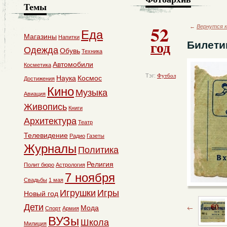
Темы
52
←
Вернутся к
Еда
Магазины
Напитки
год
Билети
Одежда
Обувь
Техника
Автомобили
Косметика
Тэг:
Футбол
Наука
Космос
Достижения
Кино
Музыка
Авиация
Живопись
Книги
Архитектура
Театр
Телевидение
Радио
Газеты
Журналы
Политика
Религия
Полит бюро
Астрология
7 ноября
Свадьбы
1 мая
Игрушки
Игры
Новый год
Дети
Мода
Спорт
Армия
ВУЗы
Школа
Милиция