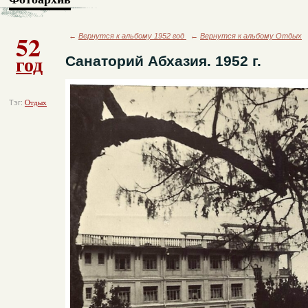
52
←
Вернутся к альбому 1952 год
←
Вернутся к альбому Отдых
год
Санаторий Абхазия. 1952 г.
Тэг:
Отдых