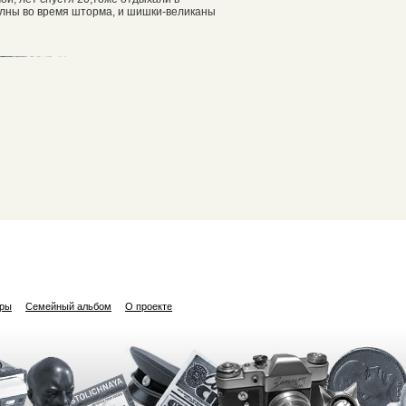
олны во время шторма, и шишки-великаны
ары
Семейный альбом
О проекте