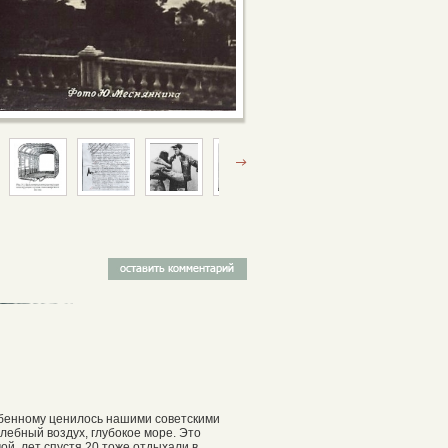
обенному ценилось нашими советскими
ебный воздух, глубокое море. Это
ой, лет спустя 20,тоже отдыхали в