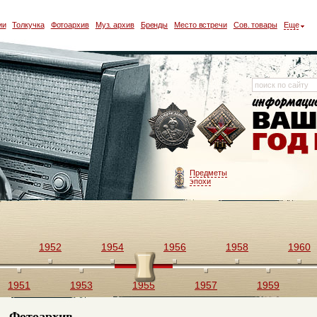
ии
Толкучка
Фотоархив
Муз. архив
Бренды
Место встречи
Сов. товары
Еще
Предметы
эпохи
1952
1954
1956
1958
1960
1951
1953
1955
1957
1959
Фотоархив