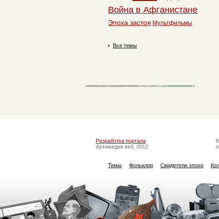
Война в Афганистане
Эпоха застоя
Мультфильмы
Все темы
Разработка портала
К
Артимедия веб, 2012
п
Темы
Фольклор
Свидетели эпохи
Ко