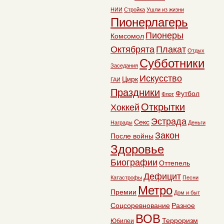
НИИ
Стройка
Ушли из жизни
Пионерлагерь
Пионеры
Комсомол
Октябрята
Плакат
Отдых
Субботники
Заседания
Искусство
Цирк
ГАИ
Праздники
Футбол
Флот
Открытки
Хоккей
Эстрада
Секс
Награды
Деньги
Закон
После войны
Здоровье
Биографии
Оттепель
Дефицит
Катастрофы
Песни
Метро
Премии
Дом и быт
Соцсоревнование
Разное
ВОВ
Терроризм
Юбилеи