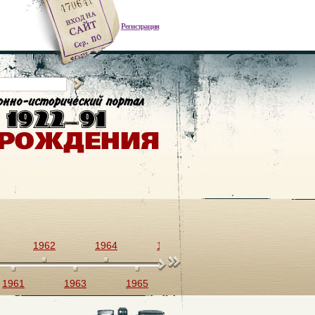
Регистрация
1962
1964
1966
1968
1970
1961
1963
1965
1967
1969