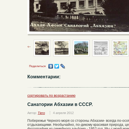
Поделиться
Комментарии:
сортировать по возрастанию
Санатории Абхазии в СССР.
Автор:
Tiero
4 апреля 2012
Побережье Черного моря со стороны Абхазии- всегда по-ос
отдыхающими. Необычайно, по-дикому красивая природа, цел
фотография из семейного альбома - 1952 год. Мы с моей мам