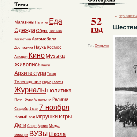
Темы
52
←
Вернутся к
Еда
Магазины
Напитки
год
Шестви
Одежда
Обувь
Техника
Автомобили
Косметика
Тэг:
Открытки
Наука
Космос
Достижения
Кино
Музыка
Авиация
Живопись
Книги
Архитектура
Театр
Телевидение
Радио
Газеты
Журналы
Политика
Религия
Полит бюро
Астрология
7 ноября
Свадьбы
1 мая
Игрушки
Игры
Новый год
Дети
Мода
Спорт
Армия
ВУЗы
Школа
Милиция