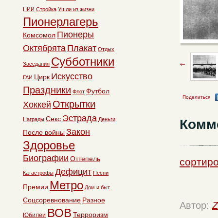
НИИ
Стройка
Ушли из жизни
Пионерлагерь
Пионеры
Комсомол
Октябрята
Плакат
Отдых
Субботники
Заседания
Искусство
Цирк
ГАИ
Праздники
Футбол
Флот
Поделиться
Открытки
Хоккей
Эстрада
Секс
Награды
Деньги
Комм
Закон
После войны
Здоровье
Биографии
Оттепель
сортиро
Дефицит
Катастрофы
Песни
Метро
Премии
Дом и быт
Соцсоревнование
Разное
Автор:
Z
ВОВ
Терроризм
Юбилеи