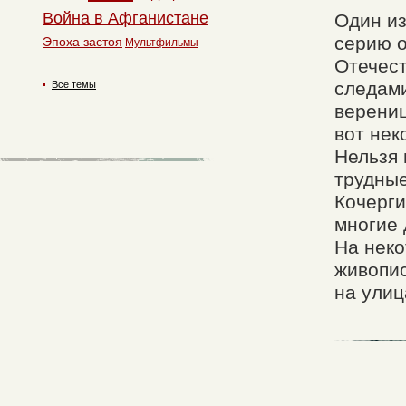
Война в Афганистане
Один и
серию о
Эпоха застоя
Мультфильмы
Отечест
следами
Все темы
верениц
вот нек
Нельзя 
трудные
Кочерги
многие 
На неко
живопис
на улиц