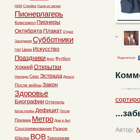
НИИ
Стройка
Ушли из жизни
Пионерлагерь
Пионеры
Комсомол
Октябрята
Плакат
Отдых
Субботники
Заседания
Искусство
Цирк
ГАИ
Праздники
Футбол
Поделиться
Флот
Открытки
Хоккей
Комм
Эстрада
Секс
Награды
Деньги
Закон
После войны
Здоровье
сортиро
Биографии
Оттепель
Дефицит
...за
Катастрофы
Песни
Метро
Премии
Дом и быт
Соцсоревнование
Разное
Автор:
N
ВОВ
Терроризм
Юбилеи