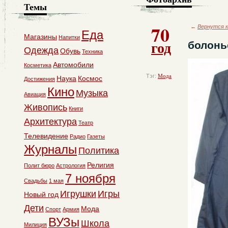
Темы
70
←
Вернутся к
Еда
Магазины
Напитки
год
болонь
Одежда
Обувь
Техника
Автомобили
Косметика
Тэг:
Мода
Наука
Космос
Достижения
Кино
Музыка
Авиация
Живопись
Книги
Архитектура
Театр
Телевидение
Радио
Газеты
Журналы
Политика
Религия
Полит бюро
Астрология
7 ноября
Свадьбы
1 мая
Игрушки
Игры
Новый год
Дети
Мода
Спорт
Армия
ВУЗы
Школа
Милиция