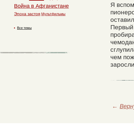
Я вспом
Война в Афганистане
пионерс
Эпоха застоя
Мультфильмы
оставил
Первый 
Все темы
пробира
чемодан
сглупил
чем пож
заросли
←
Верн