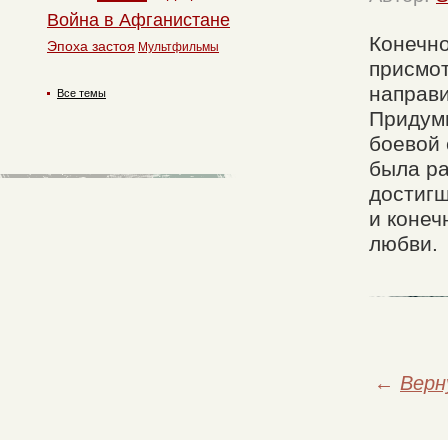
Война в Афганистане
Конечно
Эпоха застоя
Мультфильмы
присмот
направи
Все темы
Придумы
боевой 
была ра
достигш
и конеч
любви.
←
Верн