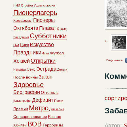
НИИ
Стройка
Ушли из жизни
Пионерлагерь
Пионеры
Комсомол
Октябрята
Плакат
Отдых
Субботники
Заседания
Искусство
Цирк
ГАИ
Праздники
Футбол
Флот
Открытки
Хоккей
Поделиться
Эстрада
Секс
Награды
Деньги
Комм
Закон
После войны
Здоровье
Биографии
Оттепель
сортиро
Дефицит
Катастрофы
Песни
Метро
Заба
Премии
Дом и быт
Соцсоревнование
Разное
ВОВ
Автор:
S
Терроризм
Юбилеи