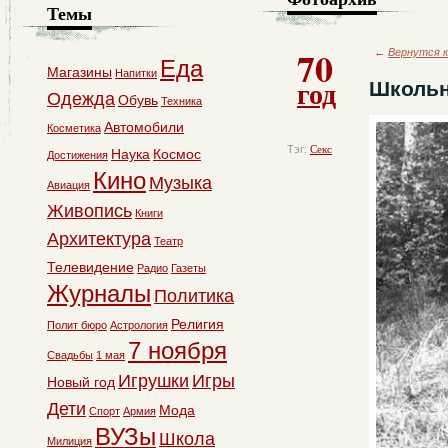
Темы
70
←
Вернутся к
Еда
Магазины
Напитки
год
Школьн
Одежда
Обувь
Техника
Автомобили
Косметика
Тэг:
Секс
Наука
Космос
Достижения
Кино
Музыка
Авиация
Живопись
Книги
Архитектура
Театр
Телевидение
Радио
Газеты
Журналы
Политика
Религия
Полит бюро
Астрология
7 ноября
Свадьбы
1 мая
Игрушки
Игры
Новый год
Дети
Мода
Спорт
Армия
ВУЗы
Школа
Милиция