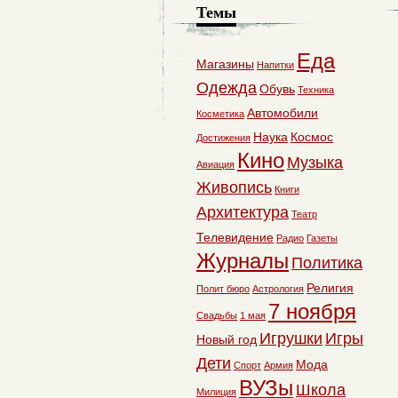
Темы
Еда
Магазины
Напитки
Одежда
Обувь
Техника
Автомобили
Косметика
Наука
Космос
Достижения
Кино
Музыка
Авиация
Живопись
Книги
Архитектура
Театр
Телевидение
Радио
Газеты
Журналы
Политика
Религия
Полит бюро
Астрология
7 ноября
Свадьбы
1 мая
Игрушки
Игры
Новый год
Дети
Мода
Спорт
Армия
ВУЗы
Школа
Милиция