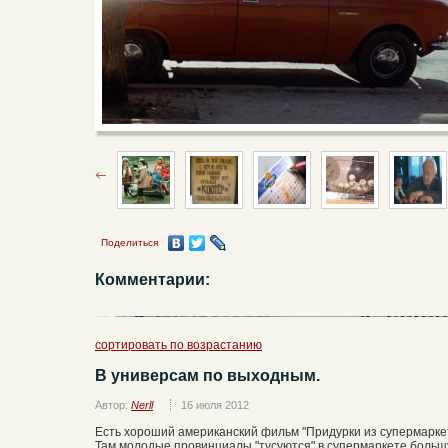
Поделиться
Комментарии:
сортировать по возрастанию
В универсам по выходным.
Автор:
Nerll
16 июля 2012
Есть хороший американский фильм "Придурки из супермаркет
Там молодые провинциалы "тусуются" в супермаркете большу