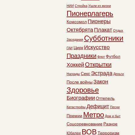
НИИ
Стройка
Ушли из жизни
Пионерлагерь
Пионеры
Комсомол
Октябрята
Плакат
Отдых
Субботники
Заседания
Искусство
Цирк
ГАИ
Праздники
Футбол
Флот
Открытки
Хоккей
Эстрада
Секс
Награды
Деньги
Закон
После войны
Здоровье
Биографии
Оттепель
Дефицит
Катастрофы
Песни
Метро
Премии
Дом и быт
Соцсоревнование
Разное
ВОВ
Терроризм
Юбилеи