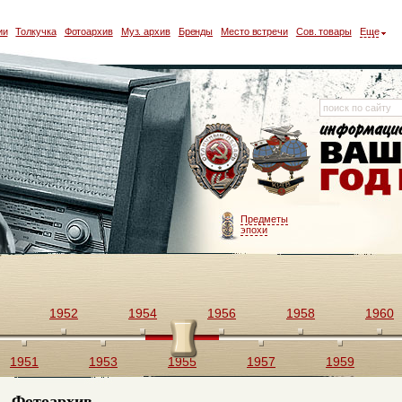
ии
Толкучка
Фотоархив
Муз. архив
Бренды
Место встречи
Сов. товары
Еще
Предметы
эпохи
1952
1954
1956
1958
1960
1951
1953
1955
1957
1959
Фотоархив