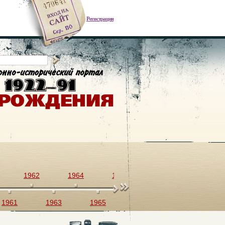
Регистрация
1962
1964
1966
1968
1970
1961
1963
1965
1967
1969