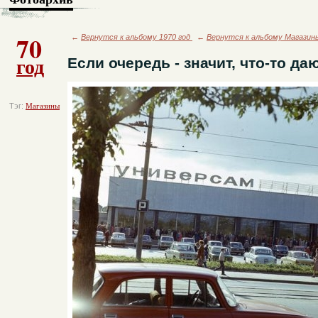
70
←
Вернутся к альбому 1970 год
←
Вернутся к альбому Магазин
год
Если очередь - значит, что-то да
Тэг:
Магазины