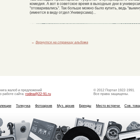
комедия. А вот в советское время в выходные дни в универса
"отоваривались". Так больше можно было купить, ведь "выкинут
(имеется в виду отдел Универсама)...
←
Вернутся на страницу альбома
нига жалоб и предложений
© 2012 Портал 1922-1991.
о работе сайта:
rodina@22-91.ru
Все права защищены.
ллекции
Толкучка
Фотоархив
Муз. архив
Бренды
Место встречи
Сов. тов