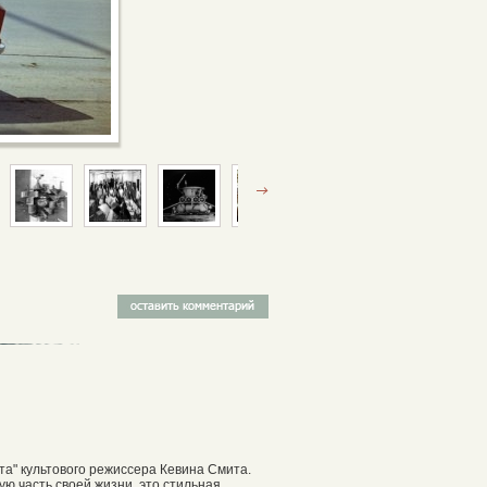
а" культового режиссера Кевина Смита.
ю часть своей жизни, это стильная