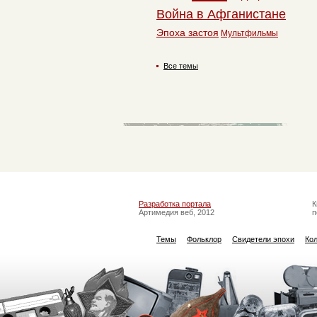
Война в Афганистане
Эпоха застоя
Мультфильмы
Все темы
Разработка портала
К
Артимедия веб, 2012
п
Темы
Фольклор
Свидетели эпохи
Ко