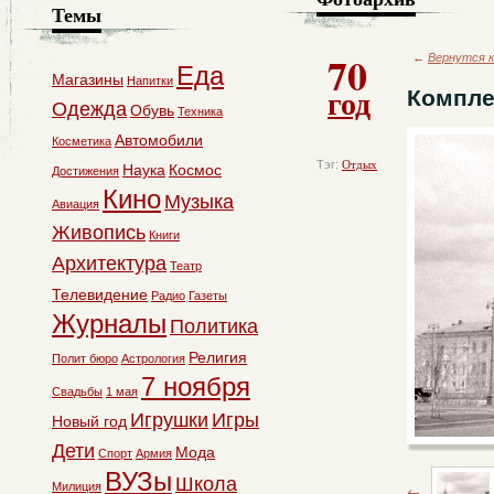
Темы
70
←
Вернутся к
Еда
Магазины
Напитки
год
Компле
Одежда
Обувь
Техника
Автомобили
Косметика
Тэг:
Отдых
Наука
Космос
Достижения
Кино
Музыка
Авиация
Живопись
Книги
Архитектура
Театр
Телевидение
Радио
Газеты
Журналы
Политика
Религия
Полит бюро
Астрология
7 ноября
Свадьбы
1 мая
Игрушки
Игры
Новый год
Дети
Мода
Спорт
Армия
ВУЗы
Школа
Милиция