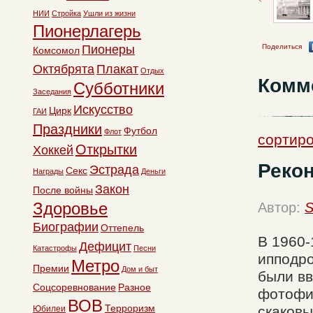
НИИ
Стройка
Ушли из жизни
Пионерлагерь
Пионеры
Поделиться
Комсомол
Октябрята
Плакат
Отдых
Комм
Субботники
Заседания
Искусство
Цирк
ГАИ
Праздники
Футбол
Флот
сортиро
Открытки
Хоккей
Реко
Эстрада
Секс
Награды
Деньги
Закон
После войны
Здоровье
Автор:
S
Биографии
Оттепель
В 1960-
Дефицит
Катастрофы
Песни
ипподро
Метро
Премии
Дом и быт
были вв
Соцсоревнование
Разное
фотофи
ВОВ
Терроризм
скаковы
Юбилеи