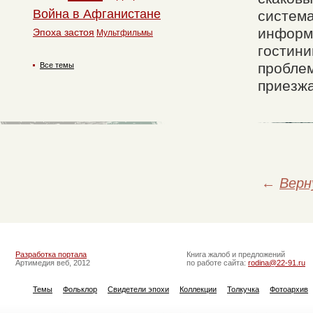
Война в Афганистане
система
информ
Эпоха застоя
Мультфильмы
гостини
проблем
Все темы
приезжа
←
Верн
Разработка портала
Книга жалоб и предложений
Артимедия веб, 2012
по работе сайта:
rodina@22-91.ru
Темы
Фольклор
Свидетели эпохи
Коллекции
Толкучка
Фотоархив