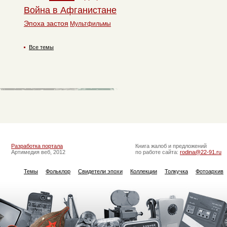
Война в Афганистане
Эпоха застоя
Мультфильмы
Все темы
Разработка портала
Книга жалоб и предложений
Артимедия веб, 2012
по работе сайта:
rodina@22-91.ru
Темы
Фольклор
Свидетели эпохи
Коллекции
Толкучка
Фотоархив