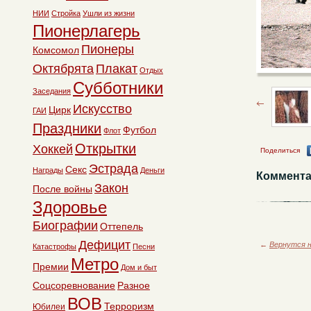
НИИ
Стройка
Ушли из жизни
Пионерлагерь
Пионеры
Комсомол
Октябрята
Плакат
Отдых
Субботники
Заседания
Искусство
Цирк
ГАИ
Праздники
Футбол
Флот
Открытки
Хоккей
Поделиться
Эстрада
Секс
Награды
Деньги
Коммента
Закон
После войны
Здоровье
Биографии
Оттепель
Дефицит
←
Вернутся н
Катастрофы
Песни
Метро
Премии
Дом и быт
Соцсоревнование
Разное
ВОВ
Терроризм
Юбилеи