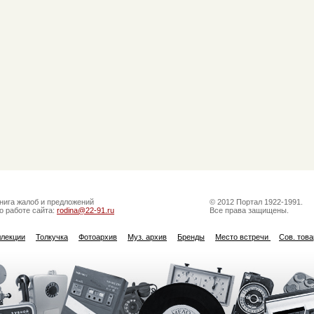
нига жалоб и предложений
© 2012 Портал 1922-1991.
о работе сайта:
rodina@22-91.ru
Все права защищены.
ллекции
Толкучка
Фотоархив
Муз. архив
Бренды
Место встречи
Сов. тов