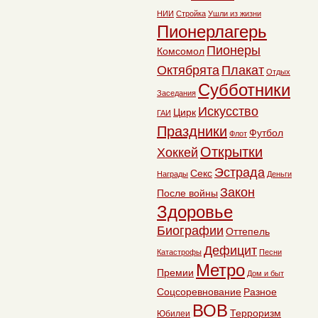
НИИ
Стройка
Ушли из жизни
Пионерлагерь
Пионеры
Комсомол
Октябрята
Плакат
Отдых
Субботники
Заседания
Искусство
Цирк
ГАИ
Праздники
Футбол
Флот
Открытки
Хоккей
Эстрада
Секс
Награды
Деньги
Закон
После войны
Здоровье
Биографии
Оттепель
Дефицит
Катастрофы
Песни
Метро
Премии
Дом и быт
Соцсоревнование
Разное
ВОВ
Терроризм
Юбилеи