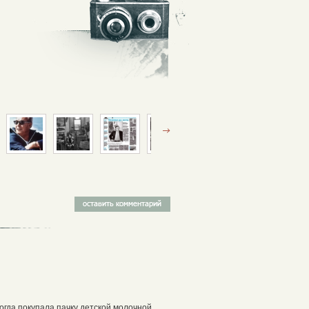
огда покупала пачку детской молочной