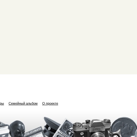
ары
Семейный альбом
О проекте