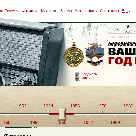
ии
Толкучка
Фотоархив
Муз. архив
Бренды
Место встречи
Сов. товары
Еще
Предметы
эпохи
1952
1954
1956
1958
1960
1951
1953
1955
1957
1959
Фотоархив