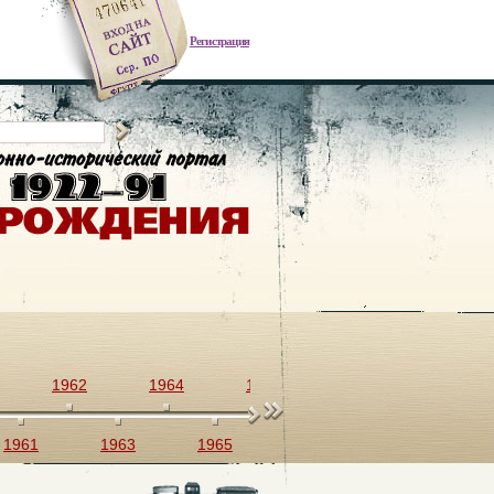
Регистрация
1962
1964
1966
1968
1970
1961
1963
1965
1967
1969