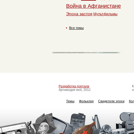
Война в Афганистане
Эпоха застоя
Мультфильмы
Все темы
Разработка портала
К
Артимедия веб, 2012
п
Темы
Фольклор
Свидетели эпохи
Ко