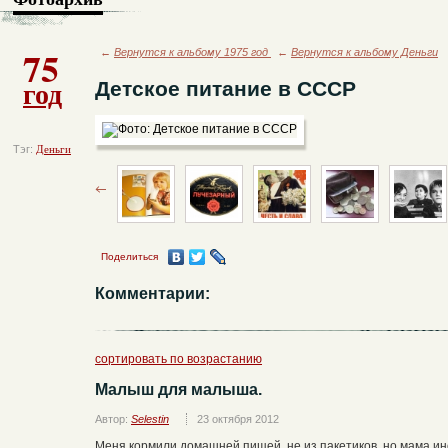
75
←
Вернутся к альбому 1975 год
←
Вернутся к альбому Деньги
год
Детское питание в СССР
Тэг:
Деньги
Поделиться
Комментарии:
сортировать по возрастанию
Малыш для малыша.
Автор:
Selestin
23 октября 2012
Меня кормили домашней пищей, не из пакетиков, но мама ин