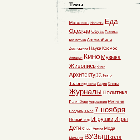
Темы
Еда
Магазины
Напитки
Одежда
Обувь
Техника
Автомобили
Косметика
Наука
Космос
Достижения
Кино
Музыка
Авиация
Живопись
Книги
Архитектура
Театр
Телевидение
Радио
Газеты
Журналы
Политика
Религия
Полит бюро
Астрология
7 ноября
Свадьбы
1 мая
Игрушки
Игры
Новый год
Дети
Мода
Спорт
Армия
ВУЗы
Школа
Милиция