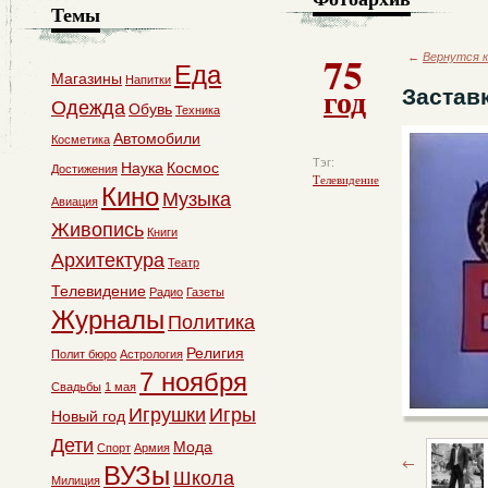
Темы
75
←
Вернутся к
Еда
Магазины
Напитки
год
Застав
Одежда
Обувь
Техника
Автомобили
Косметика
Тэг:
Наука
Космос
Достижения
Телевидение
Кино
Музыка
Авиация
Живопись
Книги
Архитектура
Театр
Телевидение
Радио
Газеты
Журналы
Политика
Религия
Полит бюро
Астрология
7 ноября
Свадьбы
1 мая
Игрушки
Игры
Новый год
Дети
Мода
Спорт
Армия
ВУЗы
Школа
Милиция