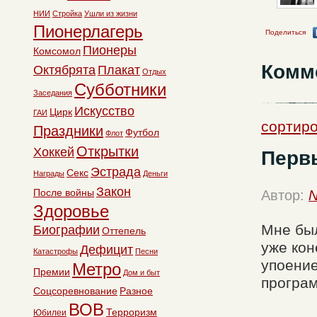
НИИ
Стройка
Ушли из жизни
Пионерлагерь
Поделиться
Пионеры
Комсомол
Комм
Октябрята
Плакат
Отдых
Субботники
Заседания
Искусство
Цирк
ГАИ
сортиро
Праздники
Футбол
Флот
Открытки
Хоккей
Перв
Эстрада
Секс
Награды
Деньги
Закон
После войны
Автор:
N
Здоровье
Мне был
Биографии
Оттепель
уже кон
Дефицит
Катастрофы
Песни
упоение
Метро
Премии
Дом и быт
програ
Соцсоревнование
Разное
ВОВ
Терроризм
Юбилеи