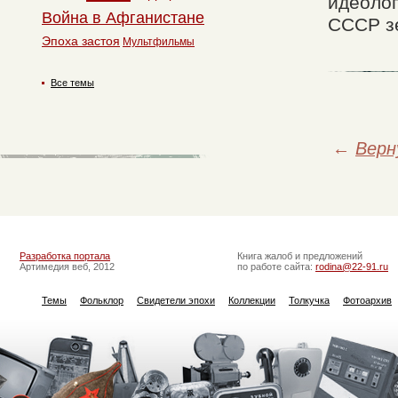
идеолог
Война в Афганистане
СССР зе
Эпоха застоя
Мультфильмы
Все темы
←
Верн
Разработка портала
Книга жалоб и предложений
Артимедия веб, 2012
по работе сайта:
rodina@22-91.ru
Темы
Фольклор
Свидетели эпохи
Коллекции
Толкучка
Фотоархив