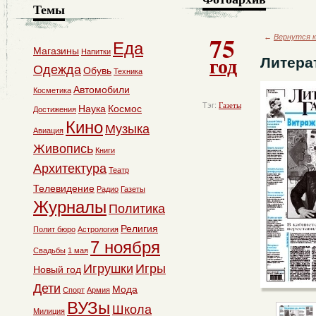
Темы
75
←
Вернутся к
Еда
Магазины
Напитки
год
Литера
Одежда
Обувь
Техника
Автомобили
Косметика
Тэг:
Газеты
Наука
Космос
Достижения
Кино
Музыка
Авиация
Живопись
Книги
Архитектура
Театр
Телевидение
Радио
Газеты
Журналы
Политика
Религия
Полит бюро
Астрология
7 ноября
Свадьбы
1 мая
Игрушки
Игры
Новый год
Дети
Мода
Спорт
Армия
ВУЗы
Школа
Милиция