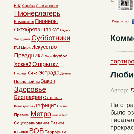
НИИ
Стройка
Ушли из жизни
Пионерлагерь
Пионеры
Комсомол
Поделиться
Октябрята
Плакат
Отдых
Комм
Субботники
Заседания
Искусство
Цирк
ГАИ
Праздники
Футбол
Флот
сортиро
Открытки
Хоккей
Эстрада
Люби
Секс
Награды
Деньги
Закон
После войны
Здоровье
Автор:
D
Биографии
Оттепель
На стра
Дефицит
Катастрофы
Песни
было оз
Метро
Премии
Дом и быт
писател
Соцсоревнование
Разное
прекра
ВОВ
Терроризм
Юбилеи