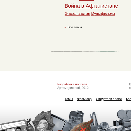
Война в Афганистане
Эпоха застоя
Мультфильмы
Все темы
Разработка портала
К
Артимедия веб, 2012
п
Темы
Фольклор
Свидетели эпохи
Ко