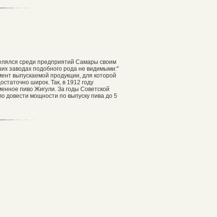
делялся среди предприятий Самары своим
ших заводах подобного рода не видимыми:"
имент выпускаемой продукции, для которой
статочно широк. Так, в 1912 году
менное пиво Жигули. За годы Советской
ло довести мощности по выпуску пива до 5