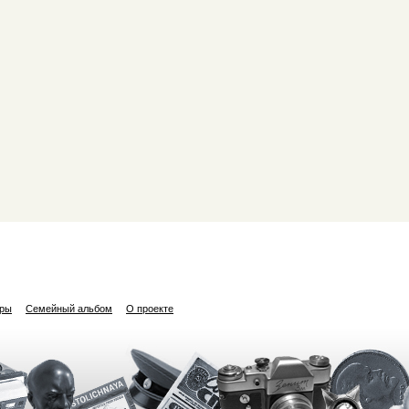
ары
Семейный альбом
О проекте