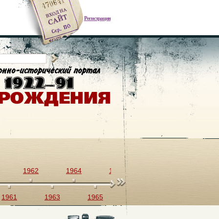
Регистрация
1962
1964
1966
1968
1970
1961
1963
1965
1967
1969