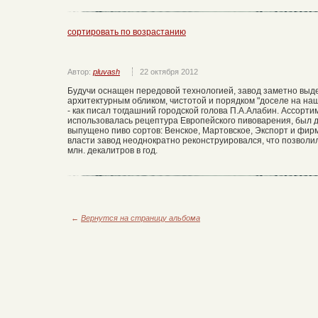
сортировать по возрастанию
Автор:
pluvash
22 октября 2012
Будучи оснащен передовой технологией, завод заметно вы
архитектурным обликом, чистотой и порядком "доселе на на
- как писал тогдашний городской голова П.А.Алабин. Ассорт
использовалась рецептура Европейского пивоварения, был до
выпущено пиво сортов: Венское, Мартовское, Экспорт и фир
власти завод неоднократно реконструировался, что позволи
млн. декалитров в год.
←
Вернутся на страницу альбома