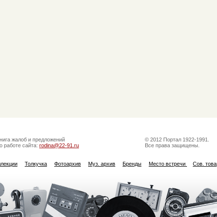
нига жалоб и предложений
© 2012 Портал 1922-1991.
о работе сайта:
rodina@22-91.ru
Все права защищены.
ллекции
Толкучка
Фотоархив
Муз. архив
Бренды
Место встречи
Сов. тов