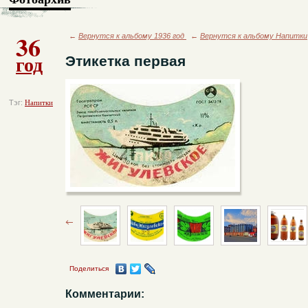
36
←
Вернутся к альбому 1936 год
←
Вернутся к альбому Напитки
год
Этикетка первая
Тэг:
Напитки
Поделиться
Комментарии: