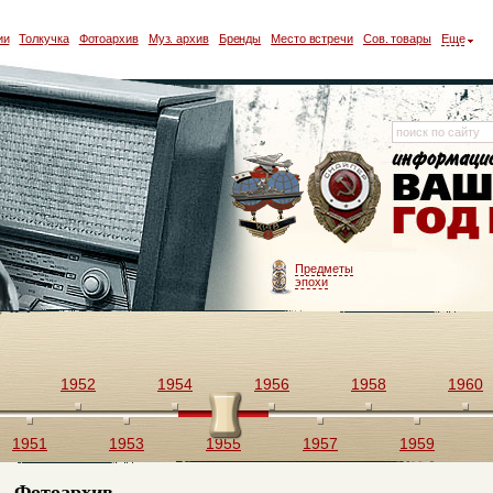
ии
Толкучка
Фотоархив
Муз. архив
Бренды
Место встречи
Сов. товары
Еще
Предметы
эпохи
1952
1954
1956
1958
1960
1951
1953
1955
1957
1959
Фотоархив