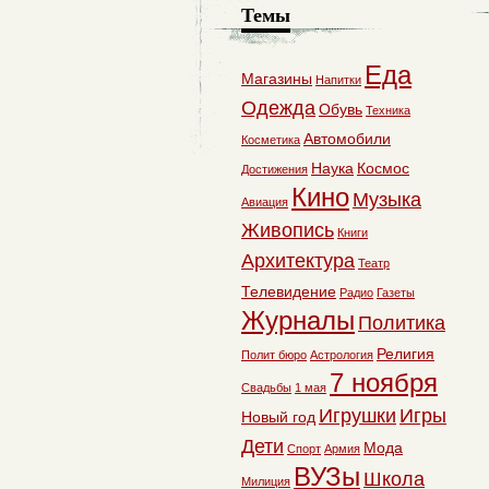
Темы
Еда
Магазины
Напитки
Одежда
Обувь
Техника
Автомобили
Косметика
Наука
Космос
Достижения
Кино
Музыка
Авиация
Живопись
Книги
Архитектура
Театр
Телевидение
Радио
Газеты
Журналы
Политика
Религия
Полит бюро
Астрология
7 ноября
Свадьбы
1 мая
Игрушки
Игры
Новый год
Дети
Мода
Спорт
Армия
ВУЗы
Школа
Милиция