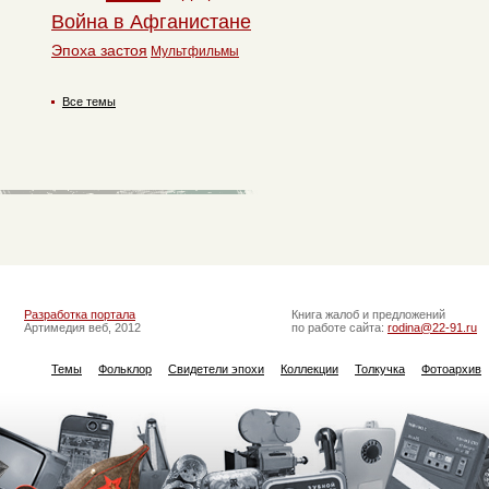
Война в Афганистане
Эпоха застоя
Мультфильмы
Все темы
Разработка портала
Книга жалоб и предложений
Артимедия веб, 2012
по работе сайта:
rodina@22-91.ru
Темы
Фольклор
Свидетели эпохи
Коллекции
Толкучка
Фотоархив