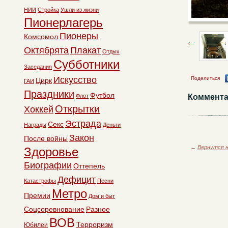
НИИ
Стройка
Ушли из жизни
Пионерлагерь
Пионеры
Комсомол
Октябрята
Плакат
Отдых
Субботники
Заседания
Искусство
Поделиться
Цирк
ГАИ
Праздники
Футбол
Коммента
Флот
Открытки
Хоккей
Эстрада
Секс
Награды
Деньги
Закон
После войны
←
Вернутся н
Здоровье
Биографии
Оттепель
Дефицит
Катастрофы
Песни
Метро
Премии
Дом и быт
Соцсоревнование
Разное
ВОВ
Терроризм
Юбилеи