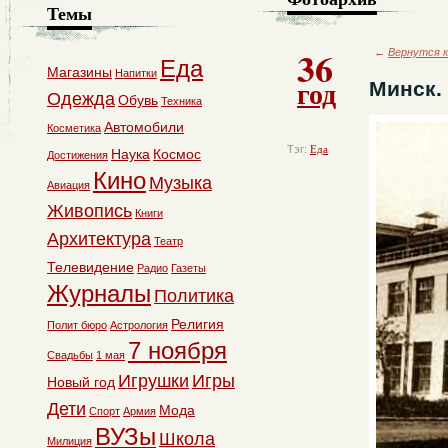
Темы
36
←
Вернутся к
Еда
Магазины
Напитки
год
Минск.
Одежда
Обувь
Техника
Автомобили
Косметика
Тэг:
Еда
Наука
Космос
Достижения
Кино
Музыка
Авиация
Живопись
Книги
Архитектура
Театр
Телевидение
Радио
Газеты
Журналы
Политика
Религия
Полит бюро
Астрология
7 ноября
Свадьбы
1 мая
Игрушки
Игры
Новый год
Дети
Мода
Спорт
Армия
ВУЗы
Школа
Милиция