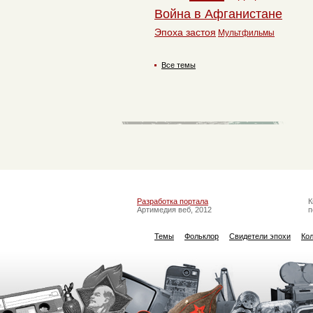
Война в Афганистане
Эпоха застоя
Мультфильмы
Все темы
Разработка портала
К
Артимедия веб, 2012
п
Темы
Фольклор
Свидетели эпохи
Ко