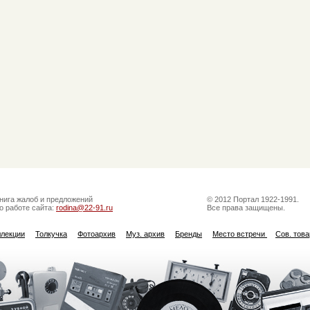
нига жалоб и предложений
© 2012 Портал 1922-1991.
о работе сайта:
rodina@22-91.ru
Все права защищены.
ллекции
Толкучка
Фотоархив
Муз. архив
Бренды
Место встречи
Сов. тов