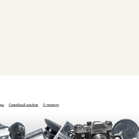
ары
Семейный альбом
О проекте