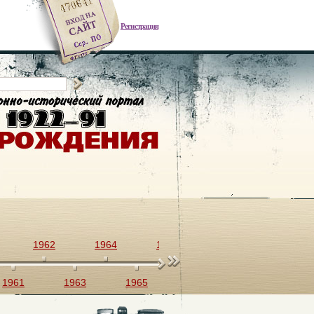
Регистрация
1962
1964
1966
1968
1970
1961
1963
1965
1967
1969