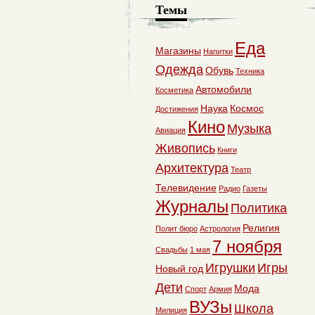
Темы
Еда
Магазины
Напитки
Одежда
Обувь
Техника
Автомобили
Косметика
Наука
Космос
Достижения
Кино
Музыка
Авиация
Живопись
Книги
Архитектура
Театр
Телевидение
Радио
Газеты
Журналы
Политика
Религия
Полит бюро
Астрология
7 ноября
Свадьбы
1 мая
Игрушки
Игры
Новый год
Дети
Мода
Спорт
Армия
ВУЗы
Школа
Милиция