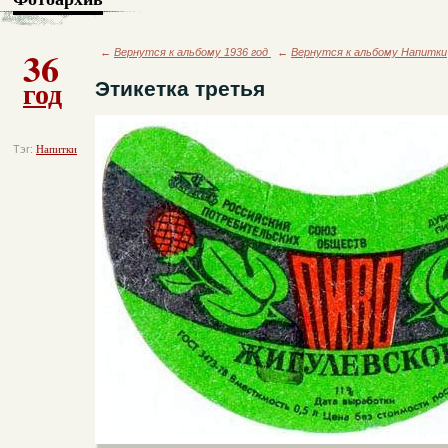
36
←
Вернутся к альбому 1936 год
←
Вернутся к альбому Напитки
год
Этикетка третья
Тэг:
Напитки