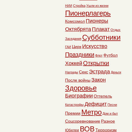
НИИ
Стройка
Ушли из жизни
Пионерлагерь
Пионеры
Комсомол
Октябрята
Плакат
Отдых
Субботники
Заседания
Искусство
Цирк
ГАИ
Праздники
Футбол
Флот
Открытки
Хоккей
Эстрада
Секс
Награды
Деньги
Закон
После войны
Здоровье
Биографии
Оттепель
Дефицит
Катастрофы
Песни
Метро
Премии
Дом и быт
Соцсоревнование
Разное
ВОВ
Терроризм
Юбилеи