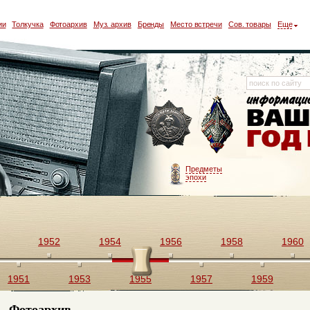
ии
Толкучка
Фотоархив
Муз. архив
Бренды
Место встречи
Сов. товары
Еще
Предметы
эпохи
1952
1954
1956
1958
1960
1951
1953
1955
1957
1959
Фотоархив