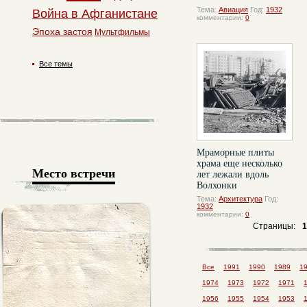
Тема:
Авиация
Год:
1932
Война в Афганистане
комментарии:
0
Эпоха застоя
Мультфильмы
Все темы
Мраморные плиты
храма еще несколько
Место встречи
лет лежали вдоль
Волхонки
Тема:
Архитектура
Год:
1932
комментарии:
0
Страницы:
1
Все
1991
1990
1989
1
1974
1973
1972
1971
1956
1955
1954
1953