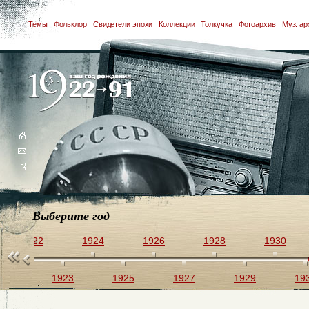
Темы
Фольклор
Свидетели эпохи
Коллекции
Толкучка
Фотоархив
Муз. ар
Выберите год
1922
1924
1926
1928
1930
1923
1925
1927
1929
19