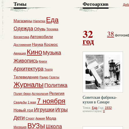
Темы
Фотоархив
Доб
Еда
Магазины
Напитки
Одежда
32
Обувь
Техника
38
фотогра
Автомобили
Косметика
год
Наука
Космос
Достижения
Кино
Музыка
Авиация
Живопись
Книги
Архитектура
Театр
Телевидение
Радио
Газеты
Журналы
Политика
Религия
Полит бюро
Астрология
Советская фабрика-
7 ноября
кухня в Самаре
Свадьбы
1 мая
Тема:
Еда
Год:
1932
Игрушки
Игры
Новый год
комментарии:
0
Дети
Мода
Спорт
Армия
ВУЗы
Школа
Милиция