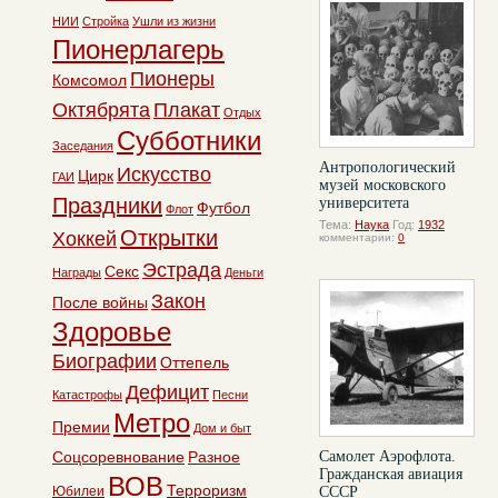
НИИ
Стройка
Ушли из жизни
Пионерлагерь
Пионеры
Комсомол
Октябрята
Плакат
Отдых
Субботники
Заседания
Антропологический
Искусство
Цирк
ГАИ
музей московского
Праздники
университета
Футбол
Флот
Тема:
Наука
Год:
1932
Открытки
Хоккей
комментарии:
0
Эстрада
Секс
Награды
Деньги
Закон
После войны
Здоровье
Биографии
Оттепель
Дефицит
Катастрофы
Песни
Метро
Премии
Дом и быт
Соцсоревнование
Разное
Самолет Аэрофлота.
Гражданская авиация
ВОВ
Терроризм
Юбилеи
СССР