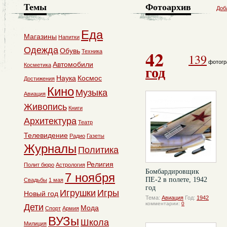
Темы
Фотоархив
Доб
Еда
Магазины
Напитки
Одежда
42
Обувь
Техника
139
фотогр
Автомобили
Косметика
год
Наука
Космос
Достижения
Кино
Музыка
Авиация
Живопись
Книги
Архитектура
Театр
Телевидение
Радио
Газеты
Журналы
Политика
Религия
Полит бюро
Астрология
Бомбардировщик
7 ноября
ПЕ-2 в полете, 1942
Свадьбы
1 мая
год
Игрушки
Игры
Новый год
Тема:
Авиация
Год:
1942
комментарии:
0
Дети
Мода
Спорт
Армия
ВУЗы
Школа
Милиция