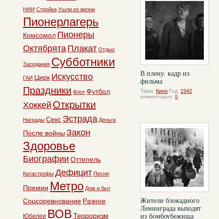
НИИ
Стройка
Ушли из жизни
Пионерлагерь
Пионеры
Комсомол
Октябрята
Плакат
Отдых
Субботники
Заседания
В плену. кадр из
Искусство
Цирк
ГАИ
фильма
Праздники
Футбол
Тема:
Кино
Год:
1942
Флот
комментарии:
0
Открытки
Хоккей
Эстрада
Секс
Награды
Деньги
Закон
После войны
Здоровье
Биографии
Оттепель
Дефицит
Катастрофы
Песни
Метро
Премии
Дом и быт
Соцсоревнование
Разное
Жители блокадного
Ленинграда выходят
ВОВ
Терроризм
Юбилеи
из бомбоубежища