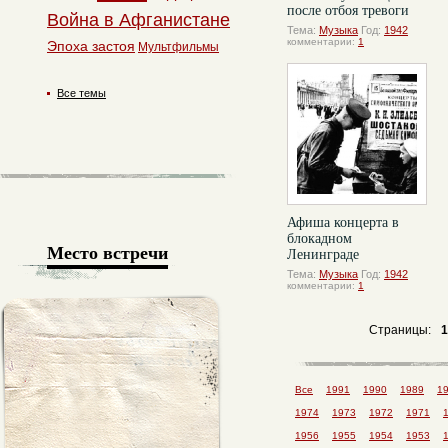
после отбоя тревоги
Война в Афганистане
Тема:
Музыка
Год:
1942
комментарии:
1
Эпоха застоя
Мультфильмы
Все темы
Афиша концерта в
блокадном
Место встречи
Ленинграде
Тема:
Музыка
Год:
1942
комментарии:
1
Страницы:
1
Все
1991
1990
1989
1
1974
1973
1972
1971
1956
1955
1954
1953