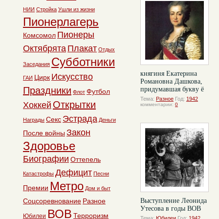
НИИ
Стройка
Ушли из жизни
Пионерлагерь
Пионеры
Комсомол
Октябрята
Плакат
Отдых
Субботники
Заседания
княгиня Екатерина
Искусство
Цирк
ГАИ
Романовна Дашкова,
Праздники
придумавшая букву ё
Футбол
Флот
Тема:
Разное
Год:
1942
Открытки
Хоккей
комментарии:
0
Эстрада
Секс
Награды
Деньги
Закон
После войны
Здоровье
Биографии
Оттепель
Дефицит
Катастрофы
Песни
Метро
Премии
Дом и быт
Соцсоревнование
Разное
Выступление Леонида
Утесова в годы ВОВ
ВОВ
Терроризм
Юбилеи
Тема:
Юбилеи
Год:
1942