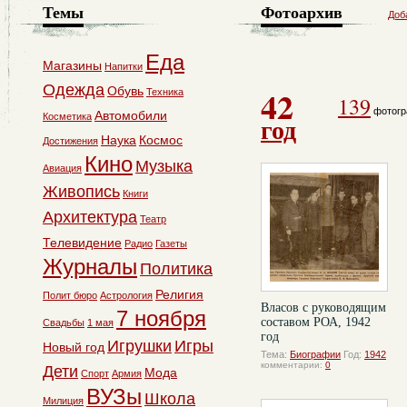
Темы
Фотоархив
Доб
Еда
Магазины
Напитки
Одежда
42
Обувь
Техника
139
фотогр
Автомобили
Косметика
год
Наука
Космос
Достижения
Кино
Музыка
Авиация
Живопись
Книги
Архитектура
Театр
Телевидение
Радио
Газеты
Журналы
Политика
Религия
Полит бюро
Астрология
Власов с руководящим
7 ноября
составом РОА, 1942
Свадьбы
1 мая
год
Игрушки
Игры
Новый год
Тема:
Биографии
Год:
1942
комментарии:
0
Дети
Мода
Спорт
Армия
ВУЗы
Школа
Милиция