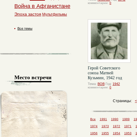
комментарии:
0
Война в Афганистане
Эпоха застоя
Мультфильмы
Все темы
Герой Советского
союза Матвей
Место встречи
Кузьмин, 1942 год
Тема:
ВОВ
Год:
1942
комментарии:
0
Страницы:
Все
1991
1990
1989
1
1974
1973
1972
1971
1956
1955
1954
1953