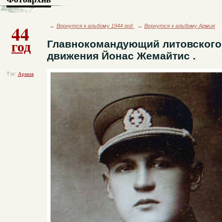
44
←
Вернутся к альбому 1944 год
←
Вернутся к альбому Армия
год
Главнокомандующий литовского
движения Йонас Жемайтис .
Тэг:
Армия