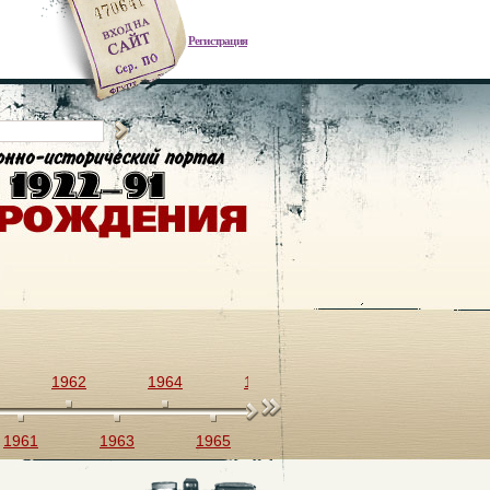
Регистрация
1962
1964
1966
1968
1970
1961
1963
1965
1967
1969