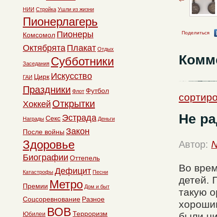
НИИ
Стройка
Ушли из жизни
Пионерлагерь
Пионеры
Поделиться
Комсомол
Октябрята
Плакат
Отдых
Комм
Субботники
Заседания
Искусство
Цирк
ГАИ
Праздники
Футбол
Флот
сортиро
Открытки
Хоккей
Не ра
Эстрада
Секс
Награды
Деньги
Закон
После войны
Здоровье
Автор:
N
Биографии
Оттепель
Во врем
Дефицит
Катастрофы
Песни
детей. 
Метро
Премии
Дом и быт
такую о
Соцсоревнование
Разное
хороши
ВОВ
Терроризм
Юбилеи
были ни