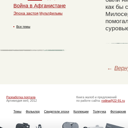
Война в Афганистане
как бы 
Милосе
Эпоха застоя
Мультфильмы
помога
Все темы
суровые
←
Верн
Разработка портала
Книга жалоб и предложений
Артимедия веб, 2012
по работе сайта:
rodina@22-91.ru
Темы
Фольклор
Свидетели эпохи
Коллекции
Толкучка
Фотоархив