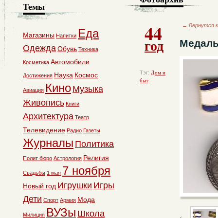
Темы
44
←
Вернутся к
Еда
Магазины
Напитки
год
Медаль
Одежда
Обувь
Техника
Автомобили
Косметика
Тэг:
Дом и
Наука
Космос
Достижения
быт
Кино
Музыка
Авиация
Живопись
Книги
Архитектура
Театр
Телевидение
Радио
Газеты
Журналы
Политика
Религия
Полит бюро
Астрология
7 ноября
Свадьбы
1 мая
Игрушки
Игры
Новый год
Дети
Мода
Спорт
Армия
ВУЗы
Школа
Милиция