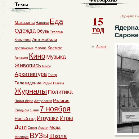
Темы
15
←
Вернутся к
Еда
Магазины
Напитки
год
Ядерная
Одежда
Обувь
Техника
Сарове,
Автомобили
Косметика
Тэг:
Армия
Наука
Космос
Достижения
Кино
Музыка
Авиация
Живопись
Книги
Архитектура
Театр
Телевидение
Радио
Газеты
Журналы
Политика
Религия
Полит бюро
Астрология
7 ноября
Свадьбы
1 мая
Игрушки
Игры
Новый год
Дети
Мода
Спорт
Армия
ВУЗы
Школа
Милиция