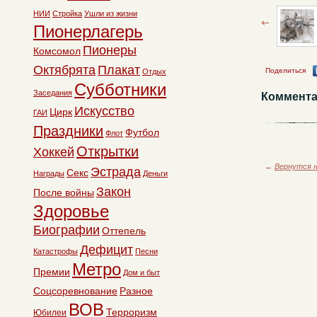
НИИ
Стройка
Ушли из жизни
Пионерлагерь
Пионеры
Комсомол
Октябрята
Плакат
Поделиться
Отдых
Субботники
Заседания
Коммента
Искусство
Цирк
ГАИ
Праздники
Футбол
Флот
Открытки
Хоккей
←
Вернутся н
Эстрада
Секс
Награды
Деньги
Закон
После войны
Здоровье
Биографии
Оттепель
Дефицит
Катастрофы
Песни
Метро
Премии
Дом и быт
Соцсоревнование
Разное
ВОВ
Терроризм
Юбилеи