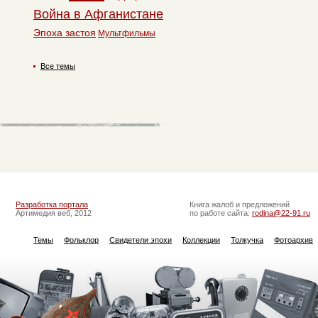
Война в Афганистане
Эпоха застоя
Мультфильмы
Все темы
Разработка портала
Книга жалоб и предложений
Артимедия веб, 2012
по работе сайта:
rodina@22-91.ru
Темы
Фольклор
Свидетели эпохи
Коллекции
Толкучка
Фотоархив