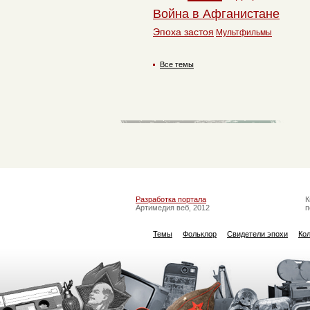
Война в Афганистане
Эпоха застоя
Мультфильмы
Все темы
Разработка портала
К
Артимедия веб, 2012
п
Темы
Фольклор
Свидетели эпохи
Ко