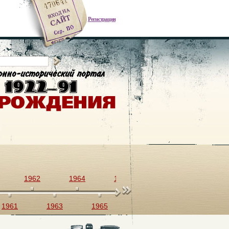
Регистрация
1962
1964
1966
1968
1970
1961
1963
1965
1967
1969