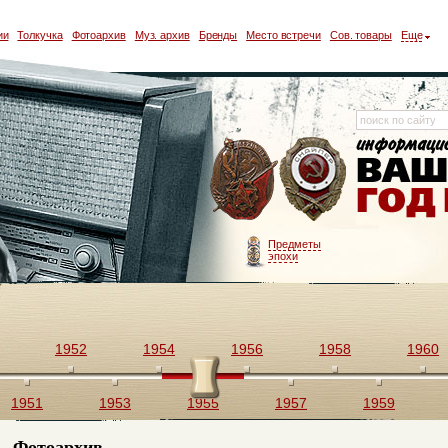
ии
Толкучка
Фотоархив
Муз. архив
Бренды
Место встречи
Сов. товары
Еще
Предметы
эпохи
1952
1954
1956
1958
1960
1951
1953
1955
1957
1959
Фотоархив