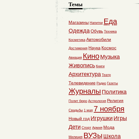
Темы
Еда
Магазины
Напитки
Одежда
Обувь
Техника
Автомобили
Косметика
Наука
Космос
Достижения
Кино
Музыка
Авиация
Живопись
Книги
Архитектура
Театр
Телевидение
Радио
Газеты
Журналы
Политика
Религия
Полит бюро
Астрология
7 ноября
Свадьбы
1 мая
Игрушки
Игры
Новый год
Дети
Мода
Спорт
Армия
ВУЗы
Школа
Милиция