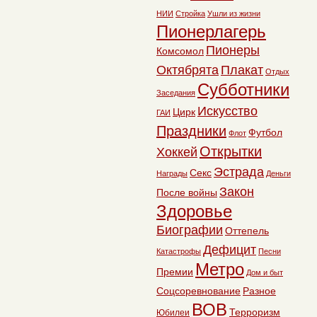
НИИ
Стройка
Ушли из жизни
Пионерлагерь
Пионеры
Комсомол
Октябрята
Плакат
Отдых
Субботники
Заседания
Искусство
Цирк
ГАИ
Праздники
Футбол
Флот
Открытки
Хоккей
Эстрада
Секс
Награды
Деньги
Закон
После войны
Здоровье
Биографии
Оттепель
Дефицит
Катастрофы
Песни
Метро
Премии
Дом и быт
Соцсоревнование
Разное
ВОВ
Терроризм
Юбилеи