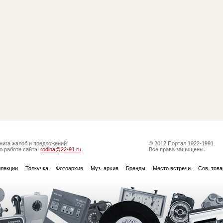
нига жалоб и предложений
© 2012 Портал 1922-1991.
о работе сайта:
rodina@22-91.ru
Все права защищены.
ллекции
Толкучка
Фотоархив
Муз. архив
Бренды
Место встречи
Сов. тов