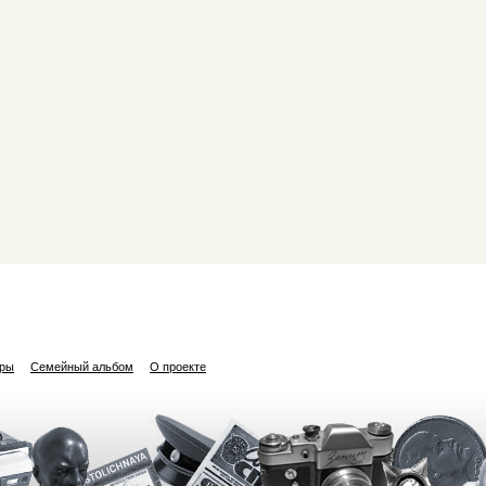
ары
Семейный альбом
О проекте