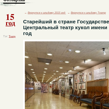
15
←
Вернутся к альбому 2015 год
←
Вернутся к альбому Театр
год
Старейший в стране Государств
Центральный театр кукол имени 
год
Тэг:
Театр