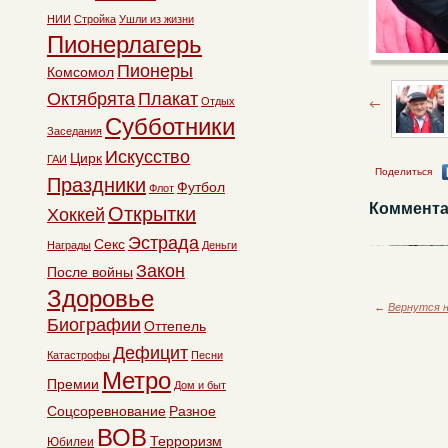
НИИ
Стройка
Ушли из жизни
Пионерлагерь
Пионеры
Комсомол
Октябрята
Плакат
Отдых
Субботники
Заседания
Искусство
Цирк
ГАИ
Поделиться
Праздники
Футбол
Флот
Коммента
Открытки
Хоккей
Эстрада
Секс
Награды
Деньги
Закон
После войны
Здоровье
←
Вернутся н
Биографии
Оттепель
Дефицит
Катастрофы
Песни
Метро
Премии
Дом и быт
Соцсоревнование
Разное
ВОВ
Терроризм
Юбилеи