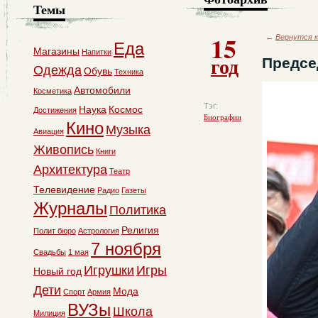
Темы
15
←
Вернутся к
Еда
Магазины
Напитки
год
Предсе
Одежда
Обувь
Техника
Автомобили
Косметика
Тэг:
Наука
Космос
Достижения
Биографии
Кино
Музыка
Авиация
Живопись
Книги
Архитектура
Театр
Телевидение
Радио
Газеты
Журналы
Политика
Религия
Полит бюро
Астрология
7 ноября
Свадьбы
1 мая
Игрушки
Игры
Новый год
Дети
Мода
Спорт
Армия
ВУЗы
Школа
Милиция