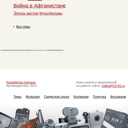
Война в Афганистане
Эпоха застоя
Мультфильмы
Все темы
Разработка портала
Книга жалоб и предложений
Артимедия веб, 2012
по работе сайта:
rodina@22-91.ru
Темы
Фольклор
Свидетели эпохи
Коллекции
Толкучка
Фотоархив