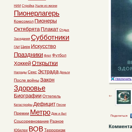
НИИ
Стройка
Ушли из жизни
Пионерлагерь
Пионеры
Комсомол
Октябрята
Плакат
Отдых
Субботники
Заседания
Искусство
Цирк
ГАИ
Праздники
Футбол
Флот
Открытки
Хоккей
Эстрада
Секс
Награды
Деньги
Закон
После войны
Здоровье
Биографии
Оттепель
Дефицит
Катастрофы
Песни
Метро
Премии
Дом и быт
Поделиться
Соцсоревнование
Разное
Коммента
ВОВ
Терроризм
Юбилеи