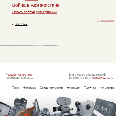
Война в Афганистане
Эпоха застоя
Мультфильмы
←
Вернутся н
Все темы
Разработка портала
Книга жалоб и предложений
Артимедия веб, 2012
по работе сайта:
rodina@22-91.ru
Темы
Фольклор
Свидетели эпохи
Коллекции
Толкучка
Фотоархив