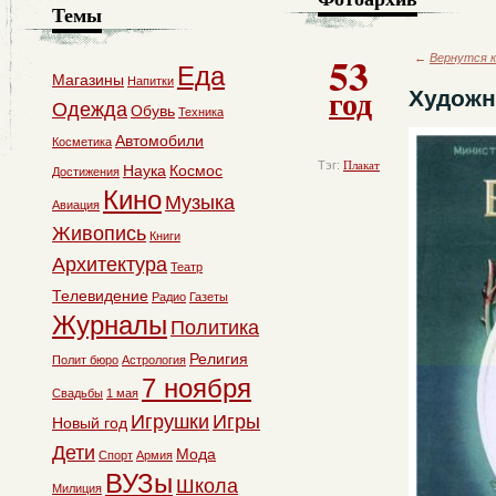
Темы
53
←
Вернутся к
Еда
Магазины
Напитки
год
Художн
Одежда
Обувь
Техника
Автомобили
Косметика
Тэг:
Плакат
Наука
Космос
Достижения
Кино
Музыка
Авиация
Живопись
Книги
Архитектура
Театр
Телевидение
Радио
Газеты
Журналы
Политика
Религия
Полит бюро
Астрология
7 ноября
Свадьбы
1 мая
Игрушки
Игры
Новый год
Дети
Мода
Спорт
Армия
ВУЗы
Школа
Милиция