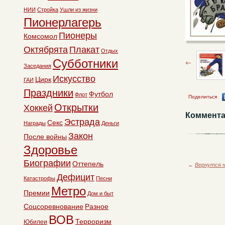
НИИ
Стройка
Ушли из жизни
Пионерлагерь
Пионеры
Комсомол
Октябрята
Плакат
Отдых
Субботники
Заседания
Искусство
Цирк
ГАИ
Праздники
Футбол
Флот
Поделиться
Открытки
Хоккей
Коммента
Эстрада
Секс
Награды
Деньги
Закон
После войны
Здоровье
Биографии
Оттепель
←
Вернутся н
Дефицит
Катастрофы
Песни
Метро
Премии
Дом и быт
Соцсоревнование
Разное
ВОВ
Терроризм
Юбилеи