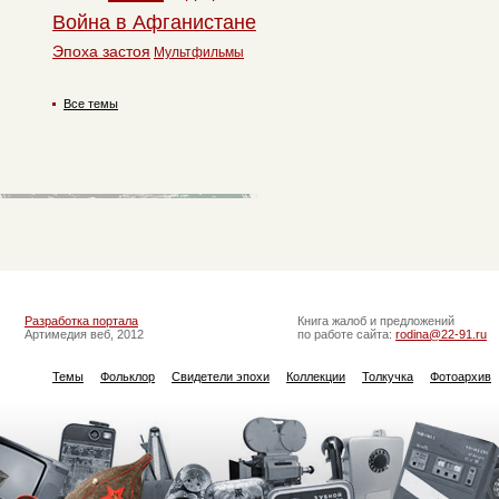
Война в Афганистане
Эпоха застоя
Мультфильмы
Все темы
Разработка портала
Книга жалоб и предложений
Артимедия веб, 2012
по работе сайта:
rodina@22-91.ru
Темы
Фольклор
Свидетели эпохи
Коллекции
Толкучка
Фотоархив