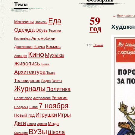
Темы
59
←
Вернутся к
Еда
Магазины
Напитки
год
Художни
Одежда
Обувь
Техника
Автомобили
Косметика
Тэг:
Плакат
Наука
Космос
Достижения
Кино
Музыка
Авиация
Живопись
Книги
Архитектура
Театр
Телевидение
Радио
Газеты
Журналы
Политика
Религия
Полит бюро
Астрология
7 ноября
Свадьбы
1 мая
Игрушки
Игры
Новый год
Дети
Мода
Спорт
Армия
ВУЗы
Школа
Милиция