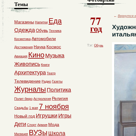
Темы
77
←
Вернутся к
Еда
Магазины
Напитки
год
Художн
Одежда
Обувь
Техника
италья
Автомобили
Косметика
Тэг:
Обувь
Наука
Космос
Достижения
Кино
Музыка
Авиация
Живопись
Книги
Архитектура
Театр
Телевидение
Радио
Газеты
Журналы
Политика
Религия
Полит бюро
Астрология
7 ноября
Свадьбы
1 мая
Игрушки
Игры
Новый год
Дети
Мода
Спорт
Армия
ВУЗы
Школа
Милиция