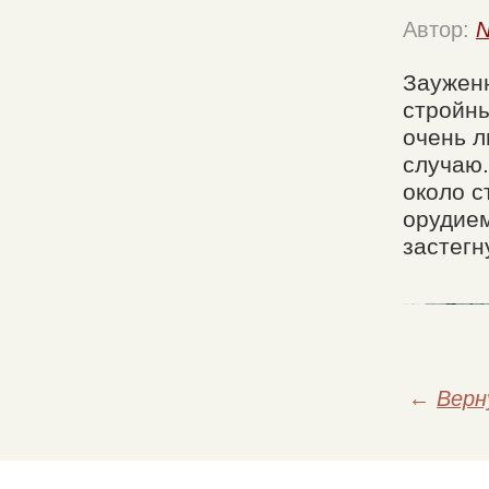
Автор:
N
Зауженн
стройны
очень л
случаю.
около с
орудием
застегн
←
Верн