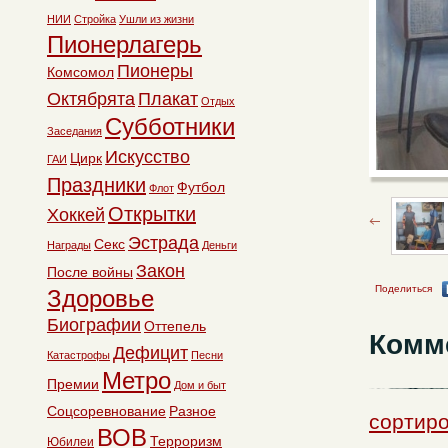
НИИ
Стройка
Ушли из жизни
Пионерлагерь
Пионеры
Комсомол
Октябрята
Плакат
Отдых
Субботники
Заседания
Искусство
Цирк
ГАИ
Праздники
Футбол
Флот
Открытки
Хоккей
Эстрада
Секс
Награды
Деньги
Закон
После войны
Поделиться
Здоровье
Биографии
Оттепель
Комм
Дефицит
Катастрофы
Песни
Метро
Премии
Дом и быт
Соцсоревнование
Разное
сортиро
ВОВ
Терроризм
Юбилеи