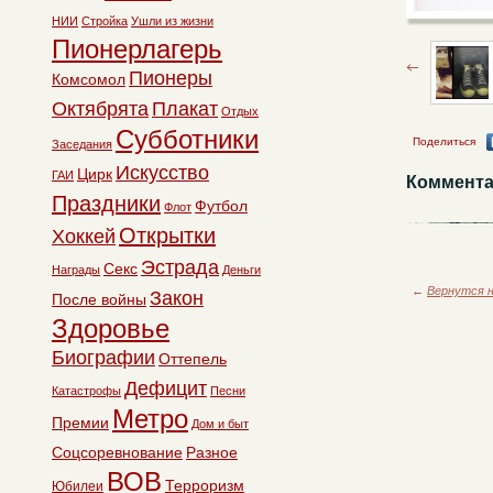
НИИ
Стройка
Ушли из жизни
Пионерлагерь
Пионеры
Комсомол
Октябрята
Плакат
Отдых
Субботники
Поделиться
Заседания
Искусство
Цирк
ГАИ
Коммента
Праздники
Футбол
Флот
Открытки
Хоккей
Эстрада
Секс
Награды
Деньги
←
Вернутся н
Закон
После войны
Здоровье
Биографии
Оттепель
Дефицит
Катастрофы
Песни
Метро
Премии
Дом и быт
Соцсоревнование
Разное
ВОВ
Терроризм
Юбилеи