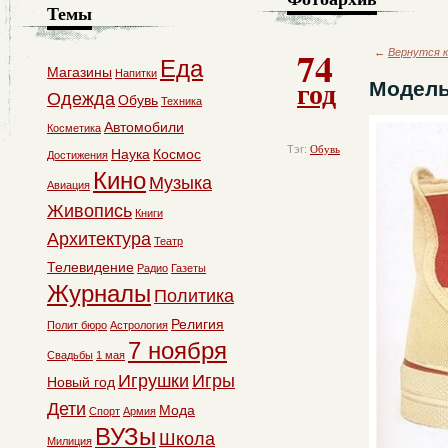
Темы
74
←
Вернутся к
Еда
Магазины
Напитки
год
Модель
Одежда
Обувь
Техника
Автомобили
Косметика
Тэг:
Обувь
Наука
Космос
Достижения
Кино
Музыка
Авиация
Живопись
Книги
Архитектура
Театр
Телевидение
Радио
Газеты
Журналы
Политика
Религия
Полит бюро
Астрология
7 ноября
Свадьбы
1 мая
Игрушки
Игры
Новый год
Дети
Мода
Спорт
Армия
ВУЗы
Школа
Милиция