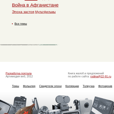
Война в Афганистане
Эпоха застоя
Мультфильмы
Все темы
Разработка портала
Книга жалоб и предложений
Артимедия веб, 2012
по работе сайта:
rodina@22-91.ru
Темы
Фольклор
Свидетели эпохи
Коллекции
Толкучка
Фотоархив