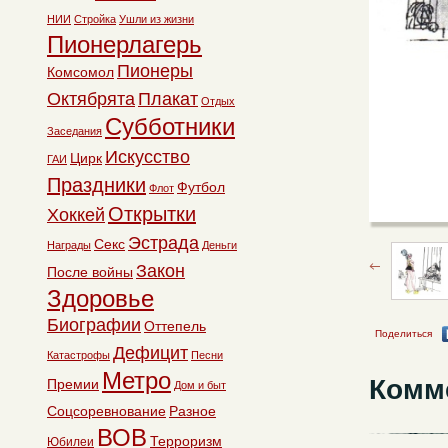
НИИ
Стройка
Ушли из жизни
Пионерлагерь
Пионеры
Комсомол
Октябрята
Плакат
Отдых
Субботники
Заседания
Искусство
Цирк
ГАИ
Праздники
Футбол
Флот
Открытки
Хоккей
Эстрада
Секс
Награды
Деньги
Закон
После войны
Здоровье
Биографии
Оттепель
Поделиться
Дефицит
Катастрофы
Песни
Метро
Комм
Премии
Дом и быт
Соцсоревнование
Разное
ВОВ
Терроризм
Юбилеи