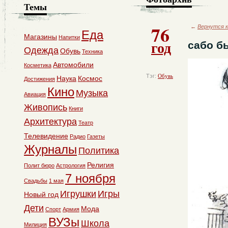
Темы
76
←
Вернутся к
Еда
Магазины
Напитки
год
сабо б
Одежда
Обувь
Техника
Автомобили
Косметика
Тэг:
Обувь
Наука
Космос
Достижения
Кино
Музыка
Авиация
Живопись
Книги
Архитектура
Театр
Телевидение
Радио
Газеты
Журналы
Политика
Религия
Полит бюро
Астрология
7 ноября
Свадьбы
1 мая
Игрушки
Игры
Новый год
Дети
Мода
Спорт
Армия
ВУЗы
Школа
Милиция