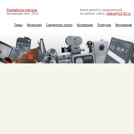
Разработка портала
Книга жалоб и предложений
Артимедия веб, 2012
по работе сайта:
rodina@22-91.ru
Темы
Фольклор
Свидетели эпохи
Коллекции
Толкучка
Фотоархив