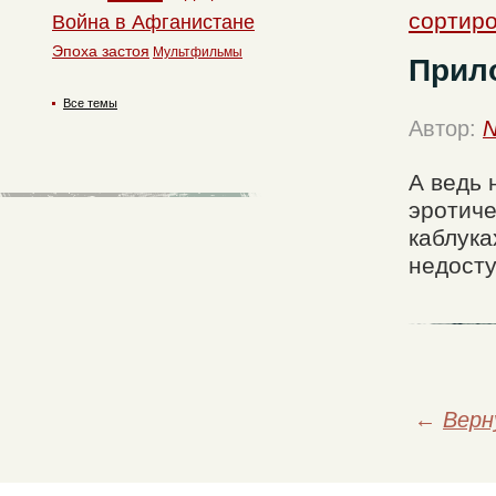
сортиро
Война в Афганистане
Эпоха застоя
Мультфильмы
Прил
Все темы
Автор:
N
А ведь 
эротиче
каблука
недосту
←
Верн