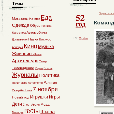
Темы
52
←
Вернутся к
Еда
Магазины
Напитки
год
Команд
Одежда
Обувь
Техника
Автомобили
Косметика
Тэг:
Футбол
Наука
Космос
Достижения
Кино
Музыка
Авиация
Живопись
Книги
Архитектура
Театр
Телевидение
Радио
Газеты
Журналы
Политика
Религия
Полит бюро
Астрология
7 ноября
Свадьбы
1 мая
Игрушки
Игры
Новый год
Дети
Мода
Спорт
Армия
ВУЗы
Школа
Милиция