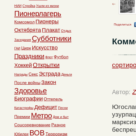
НИИ
Стройка
Ушли из жизни
Пионерлагерь
Пионеры
Комсомол
Поделиться
Октябрята
Плакат
Отдых
Субботники
Комм
Заседания
Искусство
Цирк
ГАИ
Праздники
Футбол
Флот
сортир
Открытки
Хоккей
Эстрада
Секс
Награды
Деньги
Закон
После войны
Здоровье
Автор:
Z
Биографии
Оттепель
Югослав
Дефицит
Катастрофы
Песни
узурпац
Метро
Премии
Дом и быт
марксиз
Соцсоревнование
Разное
беспрец
ВОВ
Терроризм
Юбилеи