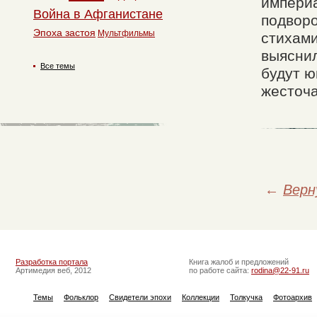
империа
Война в Афганистане
подворо
Эпоха застоя
Мультфильмы
стихами
выяснил
Все темы
будут ю
жесточа
←
Верн
Разработка портала
Книга жалоб и предложений
Артимедия веб, 2012
по работе сайта:
rodina@22-91.ru
Темы
Фольклор
Свидетели эпохи
Коллекции
Толкучка
Фотоархив