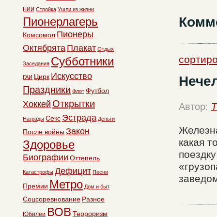
НИИ
Стройка
Ушли из жизни
Комм
Пионерлагерь
Пионеры
Комсомол
Октябрята
Плакат
Отдых
сортиро
Субботники
Заседания
Искусство
Цирк
Нечел
ГАИ
Праздники
Футбол
Флот
Открытки
Хоккей
Автор:
T
Эстрада
Секс
Награды
Деньги
Железна
Закон
После войны
какая т
Здоровье
поездку
Биографии
Оттепель
«грузоп
Дефицит
Катастрофы
Песни
заведом
Метро
Премии
Дом и быт
Соцсоревнование
Разное
ВОВ
Терроризм
Юбилеи