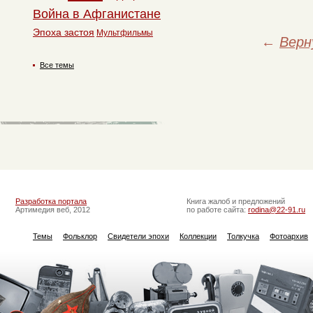
Война в Афганистане
Эпоха застоя
Мультфильмы
←
Верн
Все темы
Разработка портала
Книга жалоб и предложений
Артимедия веб, 2012
по работе сайта:
rodina@22-91.ru
Темы
Фольклор
Свидетели эпохи
Коллекции
Толкучка
Фотоархив