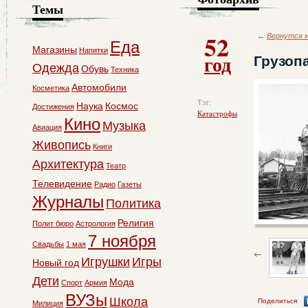
Темы
52
←
Вернутся к
Еда
Магазины
Напитки
год
Грузоп
Одежда
Обувь
Техника
Автомобили
Косметика
Тэг:
Наука
Космос
Достижения
Катастрофы
Кино
Музыка
Авиация
Живопись
Книги
Архитектура
Театр
Телевидение
Радио
Газеты
Журналы
Политика
Религия
Полит бюро
Астрология
7 ноября
Свадьбы
1 мая
Игрушки
Игры
Новый год
Дети
Мода
Спорт
Армия
ВУЗы
Школа
Поделиться
Милиция