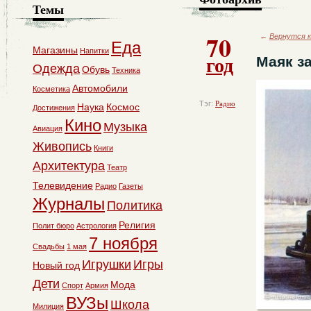
Темы
70
←
Вернутся к
Еда
Магазины
Напитки
год
Маяк з
Одежда
Обувь
Техника
Автомобили
Косметика
Тэг:
Радио
Наука
Космос
Достижения
Кино
Музыка
Авиация
Живопись
Книги
Архитектура
Театр
Телевидение
Радио
Газеты
Журналы
Политика
Религия
Полит бюро
Астрология
7 ноября
Свадьбы
1 мая
Игрушки
Игры
Новый год
Дети
Мода
Спорт
Армия
ВУЗы
Школа
Милиция