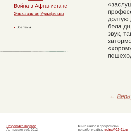
«заслу
Война в Афганистане
профес
Эпоха застоя
Мультфильмы
долгую 
бела дн
Все темы
звук, т
заторм
«хором»
пешеход
←
Верн
Разработка портала
Книга жалоб и предложений
Артимедия веб, 2012
по работе сайта:
rodina@22-91.ru