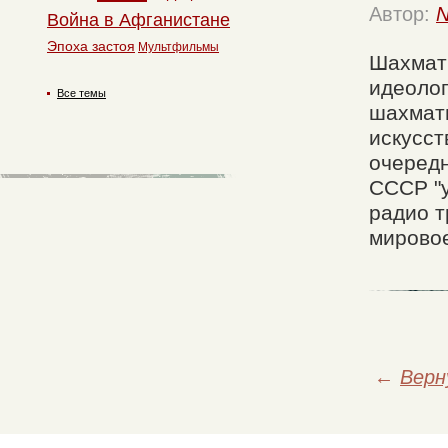
Автор:
N
Война в Афганистане
Эпоха застоя
Мультфильмы
Шахмат
идеолог
Все темы
шахмати
искусст
очередн
СССР "у
радио т
мировое
←
Верн