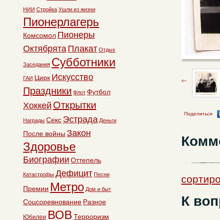
НИИ
Стройка
Ушли из жизни
Пионерлагерь
Пионеры
Комсомол
Октябрята
Плакат
Отдых
Субботники
Заседания
Искусство
Цирк
ГАИ
Праздники
Футбол
Флот
Открытки
Хоккей
Поделиться
Эстрада
Секс
Награды
Деньги
Закон
После войны
Комм
Здоровье
Биографии
Оттепель
Дефицит
Катастрофы
Песни
сортиро
Метро
Премии
Дом и быт
К воп
Соцсоревнование
Разное
ВОВ
Терроризм
Юбилеи