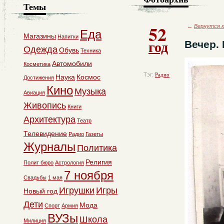
Темы
52
←
Вернутся к
Еда
Магазины
Напитки
год
Вечер.
Одежда
Обувь
Техника
Автомобили
Косметика
Тэг:
Радио
Наука
Космос
Достижения
Кино
Музыка
Авиация
Живопись
Книги
Архитектура
Театр
Телевидение
Радио
Газеты
Журналы
Политика
Религия
Полит бюро
Астрология
7 ноября
Свадьбы
1 мая
Игрушки
Игры
Новый год
Дети
Мода
Спорт
Армия
ВУЗы
Школа
Милиция