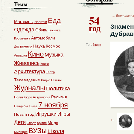
Темы
54
←
Вернутся к
Еда
Магазины
Напитки
год
Знамен
Одежда
Обувь
Техника
Дубрав
Автомобили
Косметика
Тэг:
Радио
Наука
Космос
Достижения
Кино
Музыка
Авиация
Живопись
Книги
Архитектура
Театр
Телевидение
Радио
Газеты
Журналы
Политика
Религия
Полит бюро
Астрология
7 ноября
Свадьбы
1 мая
Игрушки
Игры
Новый год
Дети
Мода
Спорт
Армия
ВУЗы
Школа
Милиция