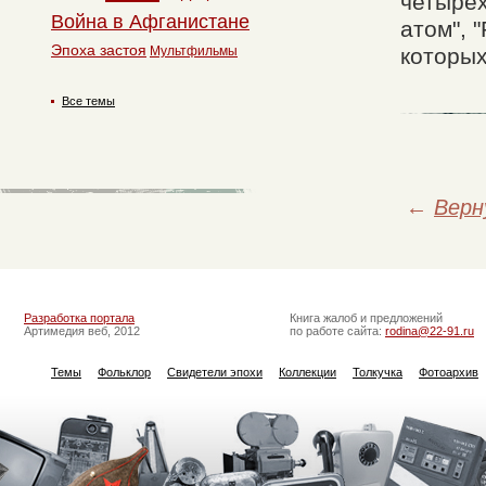
четырех
Война в Афганистане
атом", 
Эпоха застоя
Мультфильмы
которых
Все темы
←
Верн
Разработка портала
Книга жалоб и предложений
Артимедия веб, 2012
по работе сайта:
rodina@22-91.ru
Темы
Фольклор
Свидетели эпохи
Коллекции
Толкучка
Фотоархив