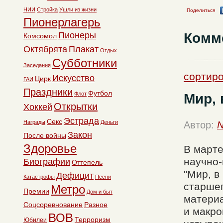
НИИ
Стройка
Ушли из жизни
Поделиться
Пионерлагерь
Комм
Пионеры
Комсомол
Октябрята
Плакат
Отдых
Субботники
Заседания
сортиро
Искусство
Цирк
ГАИ
Праздники
Футбол
Флот
Мир, 
Открытки
Хоккей
Эстрада
Секс
Награды
Деньги
Автор:
N
Закон
После войны
Здоровье
В марте
научно-
Биографии
Оттепель
"Мир, в
Дефицит
Катастрофы
Песни
старшег
Метро
Премии
Дом и быт
материа
Соцсоревнование
Разное
и макро
ВОВ
Терроризм
Юбилеи