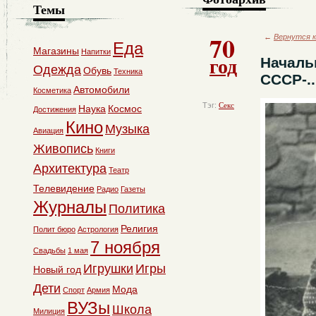
Темы
70
←
Вернутся к
Еда
Магазины
Напитки
год
Началь
Одежда
Обувь
Техника
СССР-..
Автомобили
Косметика
Тэг:
Секс
Наука
Космос
Достижения
Кино
Музыка
Авиация
Живопись
Книги
Архитектура
Театр
Телевидение
Радио
Газеты
Журналы
Политика
Религия
Полит бюро
Астрология
7 ноября
Свадьбы
1 мая
Игрушки
Игры
Новый год
Дети
Мода
Спорт
Армия
ВУЗы
Школа
Милиция