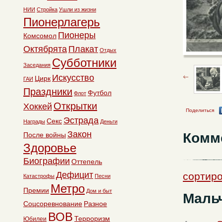
НИИ
Стройка
Ушли из жизни
Пионерлагерь
Пионеры
Комсомол
Октябрята
Плакат
Отдых
Субботники
Заседания
Искусство
Цирк
ГАИ
Праздники
Футбол
Флот
Открытки
Хоккей
Поделиться
Эстрада
Секс
Награды
Деньги
Закон
Комм
После войны
Здоровье
Биографии
Оттепель
Дефицит
сортир
Катастрофы
Песни
Метро
Премии
Дом и быт
Мальч
Соцсоревнование
Разное
ВОВ
Терроризм
Юбилеи