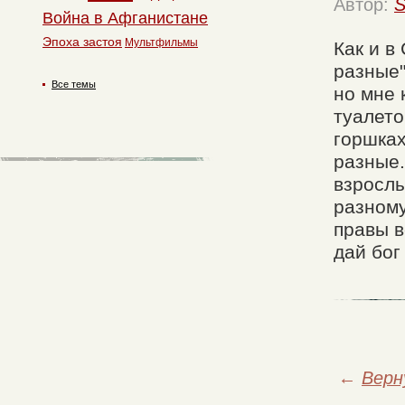
Автор:
S
Война в Афганистане
Эпоха застоя
Мультфильмы
Как и в
разные"
Все темы
но мне 
туалето
горшках
разные.
взрослы
разному
правы в
дай бог
←
Верн